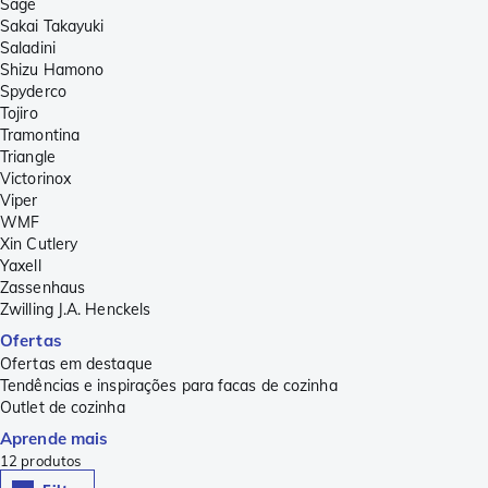
Sage
Sakai Takayuki
Saladini
Shizu Hamono
Spyderco
Tojiro
Tramontina
Triangle
Victorinox
Viper
WMF
Xin Cutlery
Yaxell
Zassenhaus
Zwilling J.A. Henckels
Ofertas
Ofertas em destaque
Tendências e inspirações para facas de cozinha
Outlet de cozinha
Aprende mais
12
produtos