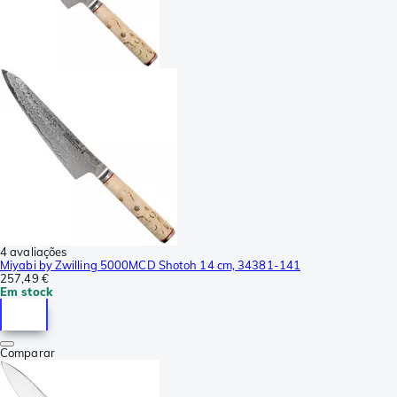
4 avaliações
Miyabi by Zwilling 5000MCD Shotoh 14 cm, 34381-141
257,49 €
Em stock
Comparar