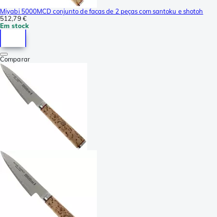
Miyabi 5000MCD conjunto de facas de 2 peças com santoku e shotoh
512,79 €
Em stock
Comparar