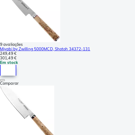
9 avaliações
Miyabi by Zwilling 5000MCD, Shotoh 34372-131
249,49 €
301,49 €
Em stock
Comparar