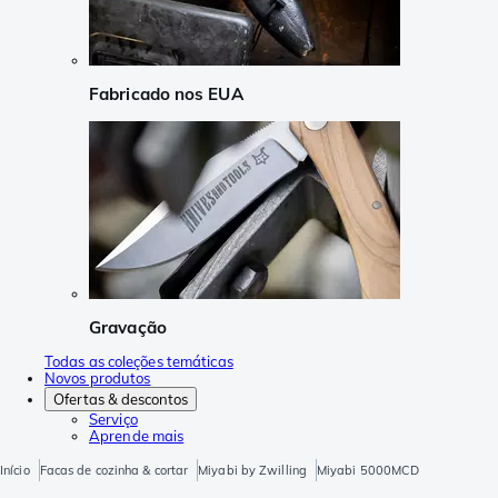
Fabricado nos EUA
Gravação
Todas as coleções temáticas
Novos produtos
Ofertas & descontos
Serviço
Aprende mais
Início
Facas de cozinha & cortar
Miyabi by Zwilling
Miyabi 5000MCD