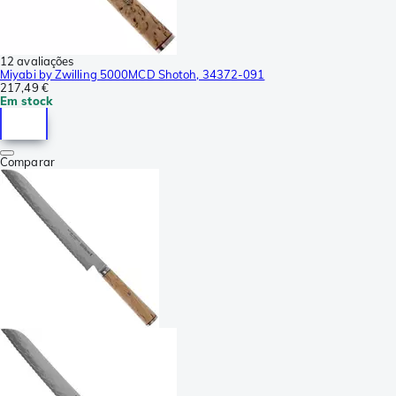
12 avaliações
Miyabi by Zwilling 5000MCD Shotoh, 34372-091
217,49 €
Em stock
Comparar