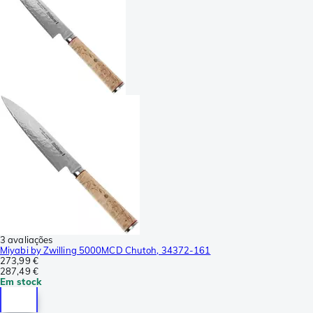
3 avaliações
Miyabi by Zwilling 5000MCD Chutoh, 34372-161
273,99 €
287,49 €
Em stock