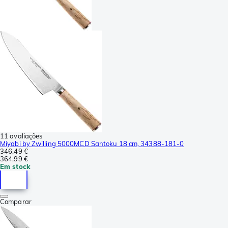
11 avaliações
Miyabi by Zwilling 5000MCD Santoku 18 cm, 34388-181-0
346,49 €
364,99 €
Em stock
Comparar