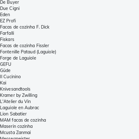
De Buyer
Due Cigni
Eden
EZ Profi
Facas de cozinha F. Dick
Farfalli
Fiskars
Facas de cozinha Fissler
Fontenille Pataud (Laguiole)
Forge de Laguiole
GEFU
Güde
Il Cucinino
Kai
Knivesandtools
Kramer by Zwilling
L'Atelier du Vin
Laguiole en Aubrac
Lion Sabatier
MAM facas de cozinha
Maserin cozinha
Mcusta Zanmai
Messermeister