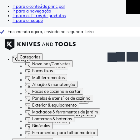
Ir para o conteúdo principal
Ir para a navegação
Ir para os filtros de produtos
Ir para o rodapé
Encomenda agora, enviado na segunda-feira
Categorias
Categorias
Navalhas/Canivetes
Navalhas/Canivetes
Facas fixas
Facas fixas
Multiferramentas
Multiferramentas
Afiação & manutenção
Afiação & manutenção
Facas de cozinha & cortar
Facas de cozinha & cortar
Panelas & utensílios de cozinha
Panelas & utensílios de cozinha
Exterior & equipamento
Exterior & equipamento
Machados & ferramentas de jardim
Machados & ferramentas de jardim
Lanternas & baterias
Lanternas & baterias
Binóculos
Binóculos
Ferramentas para talhar madeira
Ferramentas para talhar madeira