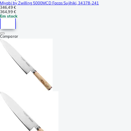
Miyabi by Zwilling 5000MCD Facas Sujihiki, 34378-241
346,49 €
364,99 €
Em stock
Comparar