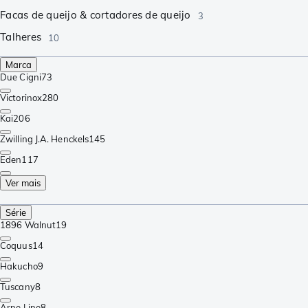
Facas de queijo & cortadores de queijo
3
Talheres
10
Marca
Due Cigni
73
Victorinox
280
Kai
206
Zwilling J.A. Henckels
145
Eden
117
Ver mais
Série
1896 Walnut
19
Coquus
14
Hakucho
9
Tuscany
8
Arne Line
8