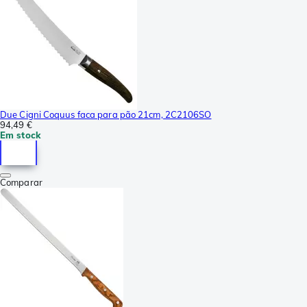
Due Cigni Coquus faca para pão 21cm, 2C2106SO
94,49 €
Em stock
Comparar