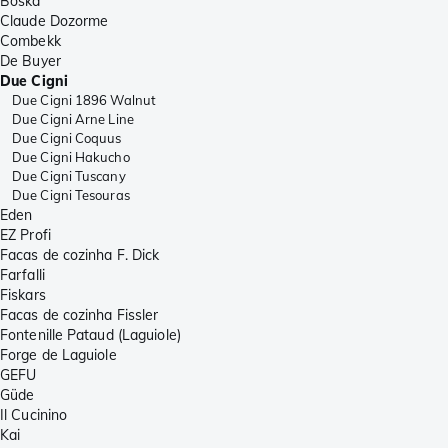
Boska
Claude Dozorme
Combekk
De Buyer
Due Cigni
Due Cigni 1896 Walnut
Due Cigni Arne Line
Due Cigni Coquus
Due Cigni Hakucho
Due Cigni Tuscany
Due Cigni Tesouras
Eden
EZ Profi
Facas de cozinha F. Dick
Farfalli
Fiskars
Facas de cozinha Fissler
Fontenille Pataud (Laguiole)
Forge de Laguiole
GEFU
Güde
Il Cucinino
Kai