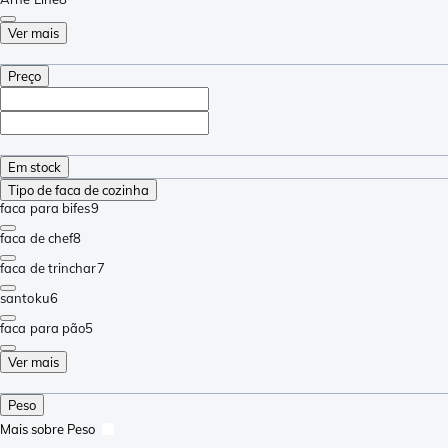
Ver mais
Preço
Em stock
Tipo de faca de cozinha
faca para bifes
9
faca de chef
8
faca de trinchar
7
santoku
6
faca para pão
5
Ver mais
Peso
Mais sobre Peso