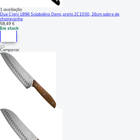
1 avaliação
Due Cigni 1896 Sciabolino Demi, preto 2C1030, 26cm sabre de
champanhe
58,49 €
Em stock
Comparar