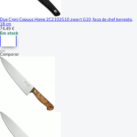
Due Cigni Coquus Home 2C2102G10 zwart G10, faca de chef kengata,
18 cm
74,49 €
Em stock
Comparar