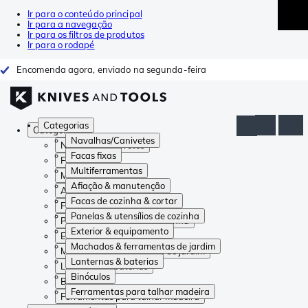
Ir para o conteúdo principal
Ir para a navegação
Ir para os filtros de produtos
Ir para o rodapé
Encomenda agora, enviado na segunda-feira
Categorias
Categorias
Navalhas/Canivetes
Navalhas/Canivetes
Facas fixas
Facas fixas
Multiferramentas
Multiferramentas
Afiação & manutenção
Afiação & manutenção
Facas de cozinha & cortar
Facas de cozinha & cortar
Panelas & utensílios de cozinha
Panelas & utensílios de cozinha
Exterior & equipamento
Exterior & equipamento
Machados & ferramentas de jardim
Machados & ferramentas de jardim
Lanternas & baterias
Lanternas & baterias
Binóculos
Binóculos
Ferramentas para talhar madeira
Ferramentas para talhar madeira