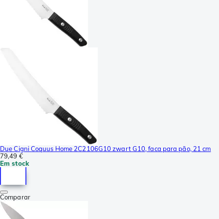
Due Cigni Coquus Home 2C2106G10 zwart G10, faca para pão, 21 cm
79,49 €
Em stock
Comparar