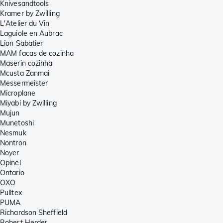
Knivesandtools
Kramer by Zwilling
L'Atelier du Vin
Laguiole en Aubrac
Lion Sabatier
MAM facas de cozinha
Maserin cozinha
Mcusta Zanmai
Messermeister
Microplane
Miyabi by Zwilling
Mujun
Munetoshi
Nesmuk
Nontron
Noyer
Opinel
Ontario
OXO
Pulltex
PUMA
Richardson Sheffield
Robert Herder