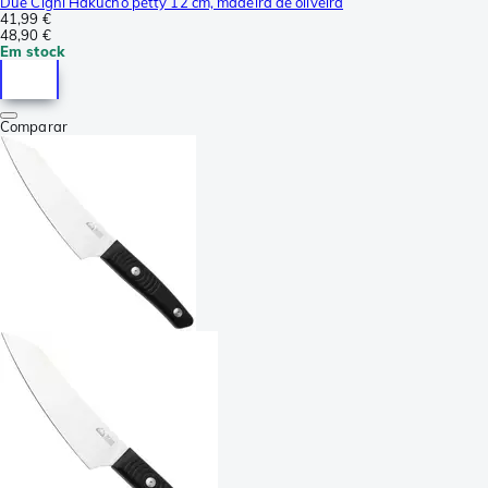
Due Cigni Hakucho petty 12 cm, madeira de oliveira
41,99 €
48,90 €
Em stock
Comparar