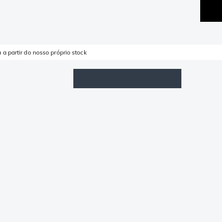
 a partir do nosso próprio stock
Lista de Favoritos
Iniciar sessão
Carrinho