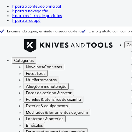
Ir para o conteúdo principal
Ir para a navegação
Ir para os filtros de produtos
Ir para o rodapé
Encomenda agora, enviado na segunda-feira
Envio gratuito com compr
Ca
Categorias
Navalhas/Canivetes
Facas fixas
Multiferramentas
Afiação & manutenção
Facas de cozinha & cortar
Panelas & utensílios de cozinha
Exterior & equipamento
Machados & ferramentas de jardim
Lanternas & baterias
Binóculos
Ferramentas para talhar madeira