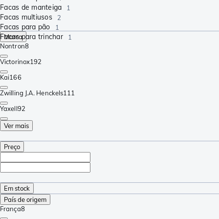
Facas de manteiga
1
Facas multiusos
2
Facas para pão
1
Facas para trinchar
Marca
1
Nontron
8
Victorinox
192
Kai
166
Zwilling J.A. Henckels
111
Yaxell
92
Ver mais
Preço
Em stock
País de origem
França
8