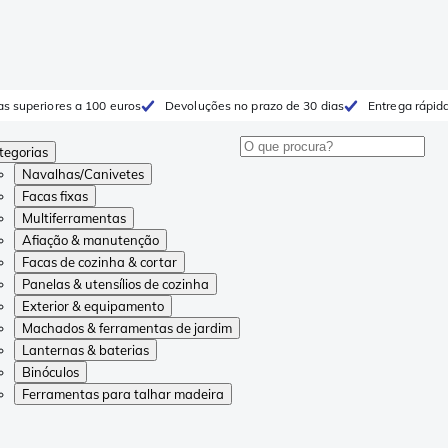
as superiores a 100 euros
Devoluções no prazo de 30 dias
Entrega rápida
tegorias
Navalhas/Canivetes
Facas fixas
Multiferramentas
Afiação & manutenção
Facas de cozinha & cortar
Panelas & utensílios de cozinha
Exterior & equipamento
Machados & ferramentas de jardim
Lanternas & baterias
Binóculos
Ferramentas para talhar madeira