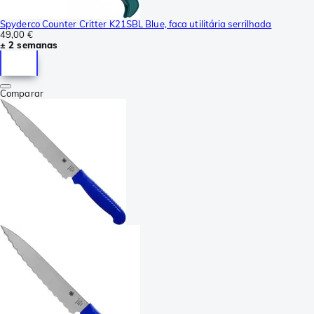
Spyderco Counter Critter K21SBL Blue, faca utilitária serrilhada
49,00 €
± 2 semanas
Comparar