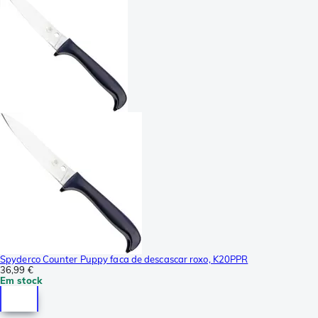
Spyderco Counter Puppy faca de descascar roxo, K20PPR
36,99 €
Em stock