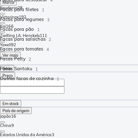
Marca
Spyderco
28
Facas para filetes
1
Victorinox
192
Facas para legumes
3
Kai
166
Facas para pão
1
Zwilling J.A. Henckels
111
Facas para salsichas
2
Yaxell
92
Facas para tomates
4
Ver mais
Facas Petty
2
Facas Santoku
Série
1
Preço
Outras facas de cozinha
1
Em stock
País de origem
Japão
16
China
9
Estados Unidos da América
3