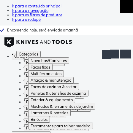
Ir para o conteúdo principal
Ir para a navegação
Ir para os filtros de produtos
Ir para o rodapé
Encomenda hoje, será enviado amanhã
Categorias
Categorias
Navalhas/Canivetes
Navalhas/Canivetes
Facas fixas
Facas fixas
Multiferramentas
Multiferramentas
Afiação & manutenção
Afiação & manutenção
Facas de cozinha & cortar
Facas de cozinha & cortar
Panelas & utensílios de cozinha
Panelas & utensílios de cozinha
Exterior & equipamento
Exterior & equipamento
Machados & ferramentas de jardim
Machados & ferramentas de jardim
Lanternas & baterias
Lanternas & baterias
Binóculos
Binóculos
Ferramentas para talhar madeira
Ferramentas para talhar madeira