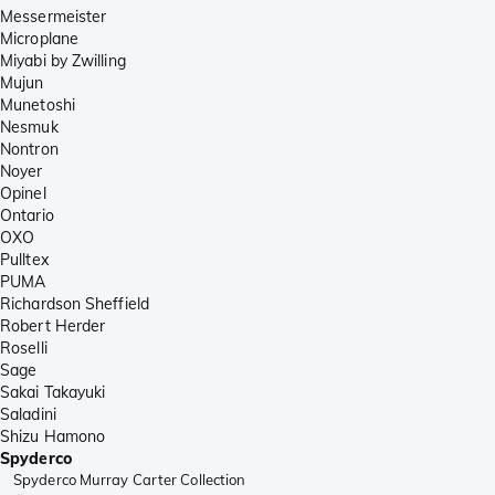
Messermeister
Microplane
Miyabi by Zwilling
Mujun
Munetoshi
Nesmuk
Nontron
Noyer
Opinel
Ontario
OXO
Pulltex
PUMA
Richardson Sheffield
Robert Herder
Roselli
Sage
Sakai Takayuki
Saladini
Shizu Hamono
Spyderco
Spyderco Murray Carter Collection