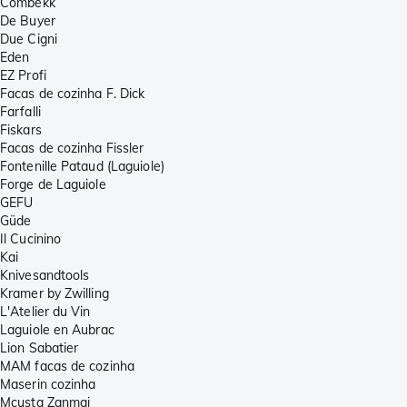
Combekk
De Buyer
Due Cigni
Eden
EZ Profi
Facas de cozinha F. Dick
Farfalli
Fiskars
Facas de cozinha Fissler
Fontenille Pataud (Laguiole)
Forge de Laguiole
GEFU
Güde
Il Cucinino
Kai
Knivesandtools
Kramer by Zwilling
L'Atelier du Vin
Laguiole en Aubrac
Lion Sabatier
MAM facas de cozinha
Maserin cozinha
Mcusta Zanmai