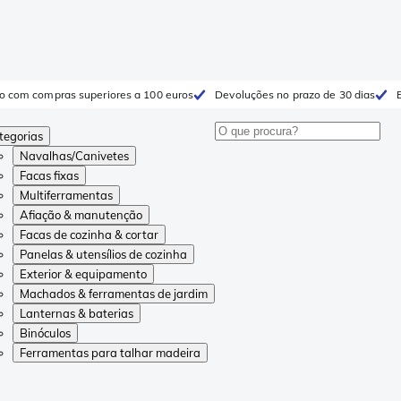
to com compras superiores a 100 euros
Devoluções no prazo de 30 dias
tegorias
Navalhas/Canivetes
Facas fixas
Multiferramentas
Afiação & manutenção
Facas de cozinha & cortar
Panelas & utensílios de cozinha
Exterior & equipamento
Machados & ferramentas de jardim
Lanternas & baterias
Binóculos
Ferramentas para talhar madeira