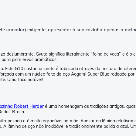
fe (amador) exigente, apresentar à sua cozinha apenas o melho
a deslumbrante. Gyuto significa literalmente “folha de vaca” e é o 
u para picar ervas aromáticas.
. Este G10 castanho-preto é fabricado através da mistura de diferen
eforçada com um núcleo feito de aço Aogami Super Blue rodeado por
te. Uma faca notável!
cozinha Robert Herder
é uma homenagem às tradições antigas, quase
Rudolf Broch.
 pesado e é muito agradável na mão. Apesar da lâmina relativamente
 A lâmina de aço não inoxidável é tradicionalmente polida a azul. Um