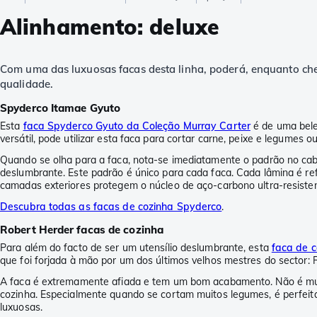
Alinhamento: deluxe
Com uma das luxuosas facas desta linha, poderá, enquanto che
qualidade.
Spyderco Itamae Gyuto
Esta
faca Spyderco Gyuto da Coleção Murray Carter
é de uma belez
versátil, pode utilizar esta faca para cortar carne, peixe e legumes o
Quando se olha para a faca, nota-se imediatamente o padrão no cabo
deslumbrante. Este padrão é único para cada faca. Cada lâmina é r
camadas exteriores protegem o núcleo de aço-carbono ultra-resisten
Descubra todas as facas de cozinha Spyderco
.
Robert Herder facas de cozinha
Para além do facto de ser um utensílio deslumbrante, esta
faca de 
que foi forjada à mão por um dos últimos velhos mestres do sector: 
A faca é extremamente afiada e tem um bom acabamento. Não é muito
cozinha. Especialmente quando se cortam muitos legumes, é perfeita.
luxuosas.