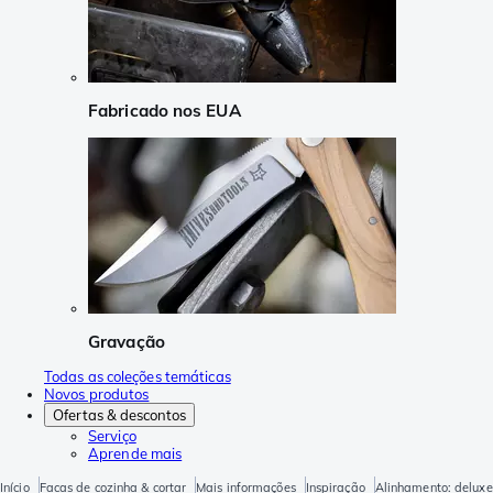
Fabricado nos EUA
Gravação
Todas as coleções temáticas
Novos produtos
Ofertas & descontos
Serviço
Aprende mais
Início
Facas de cozinha & cortar
Mais informações
Inspiração
Alinhamento: deluxe