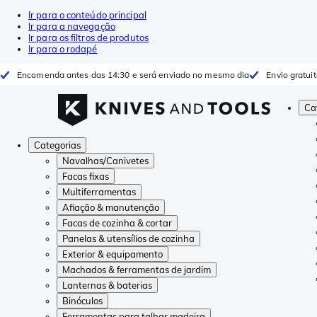
Ir para o conteúdo principal
Ir para a navegação
Ir para os filtros de produtos
Ir para o rodapé
Encomenda antes das 14:30 e será enviado no mesmo dia
Envio gratui
Ca
Categorias
Navalhas/Canivetes
Facas fixas
Multiferramentas
Afiação & manutenção
Facas de cozinha & cortar
Panelas & utensílios de cozinha
Exterior & equipamento
Machados & ferramentas de jardim
Lanternas & baterias
Binóculos
Ferramentas para talhar madeira