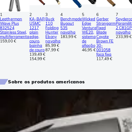
1
2
3
4
5
6
7
Leatherman
KA-BAR
Buck
Benchmade
Wicked
Gerber
Spyderc
Wave Plus
USMC
110
Bugout
Edge
Strongarm
Paramili
832524
1217
Folding
535
Venture
Fixed
2 C81GP
Stainless Steel,
plain
Hunter
navalha
WE20,
Blade
navalha
multiferramenta
edge,
Ebony
183,99 €
sistema
Coyote
233,99 €
159,00 €
couro,
navalha
de
Brown FE
bainha
85,99 €
afiação
30-
de couro
87,99 €
46,95 €
001058
139,49 €
faca fixa
154,99 €
117,49 €
Sobre os produtos americanos