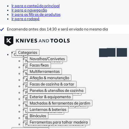
Ir para o conteúdo principal
Ir para a navegação
Ir para os filtros de produtos
Ir para o rodapé
Encomenda antes das 14:30 e será enviado no mesmo dia
Categorias
Categorias
Navalhas/Canivetes
Navalhas/Canivetes
Facas fixas
Facas fixas
Multiferramentas
Multiferramentas
Afiação & manutenção
Afiação & manutenção
Facas de cozinha & cortar
Facas de cozinha & cortar
Panelas & utensílios de cozinha
Panelas & utensílios de cozinha
Exterior & equipamento
Exterior & equipamento
Machados & ferramentas de jardim
Machados & ferramentas de jardim
Lanternas & baterias
Lanternas & baterias
Binóculos
Binóculos
Ferramentas para talhar madeira
Ferramentas para talhar madeira