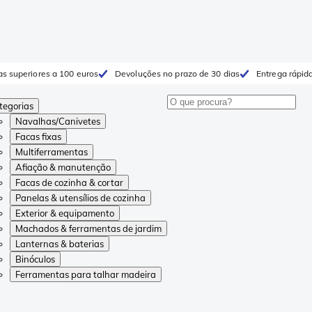
as superiores a 100 euros
Devoluções no prazo de 30 dias
Entrega rápida
tegorias
Navalhas/Canivetes
Facas fixas
Multiferramentas
Afiação & manutenção
Facas de cozinha & cortar
Panelas & utensílios de cozinha
Exterior & equipamento
Machados & ferramentas de jardim
Lanternas & baterias
Binóculos
Ferramentas para talhar madeira