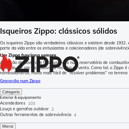
Isqueiros Zippo: clássicos sólidos
Os isqueiros Zippo são verdadeiros clássicos e existem desde 1932.
parte da vida entre os entusiastas e colecionadores (de sobrevivênci
Um Zippo funciona sempre
A função do pavio que fica suspenso num reservatório de combustível 
rodeado por um dispositivo de recolha do vento. Como tal, o Zippo 
nomeadamente, muito mais fácil de "resolver problemas" no terreno 
Gravação num Zippo
Categoria
Exterior & equipamento
Acendedores
103
Louça e garrafas outdoor
2
Outras ferramentas de sobrevivência
4
Marca