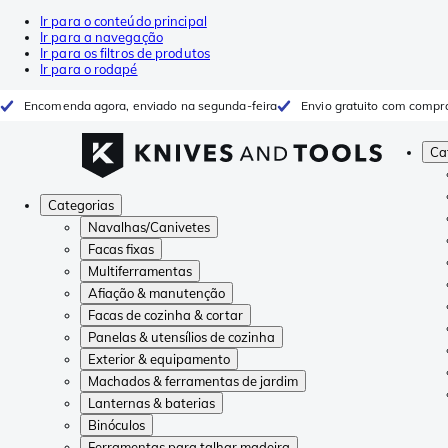
Ir para o conteúdo principal
Ir para a navegação
Ir para os filtros de produtos
Ir para o rodapé
Encomenda agora, enviado na segunda-feira
Envio gratuito com compr
Ca
Categorias
Navalhas/Canivetes
Facas fixas
Multiferramentas
Afiação & manutenção
Facas de cozinha & cortar
Panelas & utensílios de cozinha
Exterior & equipamento
Machados & ferramentas de jardim
Lanternas & baterias
Binóculos
Ferramentas para talhar madeira