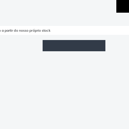
 a partir do nosso próprio stock
Lista de Favoritos
Iniciar sessão
Carrinho