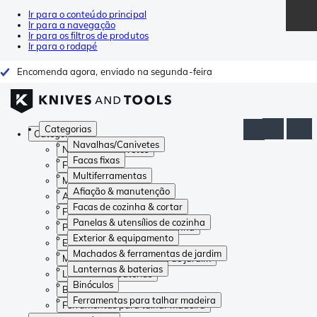
Ir para o conteúdo principal
Ir para a navegação
Ir para os filtros de produtos
Ir para o rodapé
Encomenda agora, enviado na segunda-feira
Categorias
Categorias
Navalhas/Canivetes
Navalhas/Canivetes
Facas fixas
Facas fixas
Multiferramentas
Multiferramentas
Afiação & manutenção
Afiação & manutenção
Facas de cozinha & cortar
Facas de cozinha & cortar
Panelas & utensílios de cozinha
Panelas & utensílios de cozinha
Exterior & equipamento
Exterior & equipamento
Machados & ferramentas de jardim
Machados & ferramentas de jardim
Lanternas & baterias
Lanternas & baterias
Binóculos
Binóculos
Ferramentas para talhar madeira
Ferramentas para talhar madeira