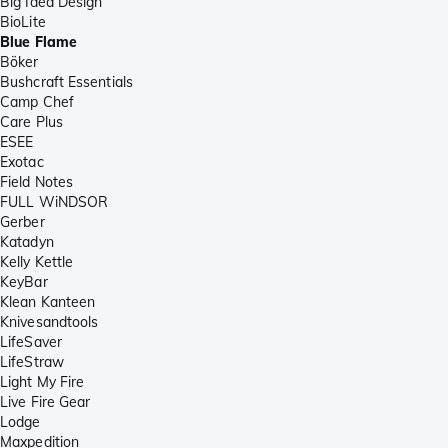
Big Idea Design
BioLite
Blue Flame
Böker
Bushcraft Essentials
Camp Chef
Care Plus
ESEE
Exotac
Field Notes
FULL WiNDSOR
Gerber
Katadyn
Kelly Kettle
KeyBar
Klean Kanteen
Knivesandtools
LifeSaver
LifeStraw
Light My Fire
Live Fire Gear
Lodge
Maxpedition