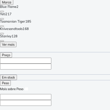
Marca
Blue Flame
2
Yeti
217
Tasmanian Tiger
185
Knivesandtools
168
Stanley
128
Ver mais
Preço
Em stock
Peso
Mais sobre Peso