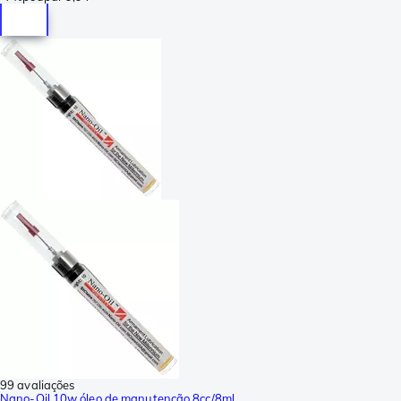
99 avaliações
Nano-Oil 10w óleo de manutenção 8cc/8ml