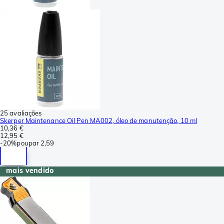
25 avaliações
Skerper Maintenance Oil Pen MA002, óleo de manutenção, 10 ml
10,36 €
12,95 €
-
20%
poupar
2,59
mais vendido