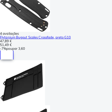
4 avaliações
Flytanium Bugout Scales Crossfade, preto G10
47,89 €
51,49 €
-
7%
poupar
3,60