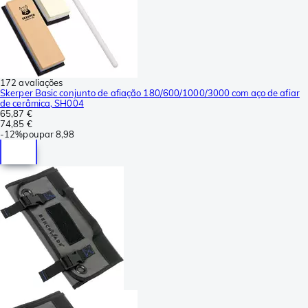
172 avaliações
Skerper Basic conjunto de afiação 180/600/1000/3000 com aço de afiar
de cerâmica, SH004
65,87 €
74,85 €
-
12%
poupar
8,98