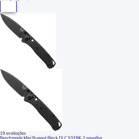
19 avaliações
Benchmade Mini Bugout Black DLC 533BK-2 navalha