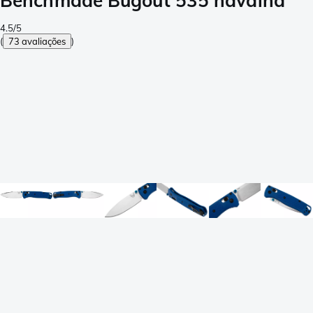
Benchmade Bugout 535 navalha
4.5/5
(
73 avaliações
)