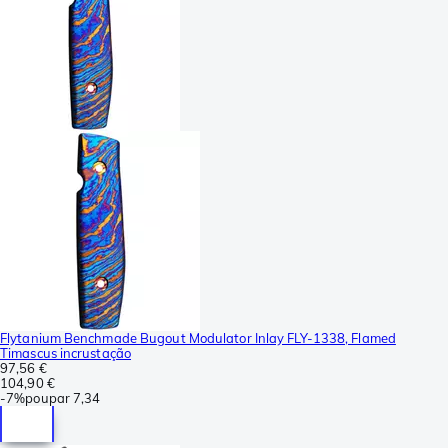
Flytanium Benchmade Bugout Modulator Inlay FLY-1338, Flamed
Timascus incrustação
97,56 €
104,90 €
-
7%
poupar
7,34