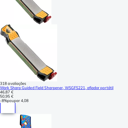
318 avaliações
Work Sharp Guided Field Sharpener, WSGFS221, afiador portátil
46,87 €
50,95 €
-
8%
poupar
4,08