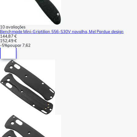
10 avaliações
Benchmade Mini-Griptilian 556-S30V navalha, Mel Pardue design
144,87 €
152,49 €
-
5%
poupar
7,62