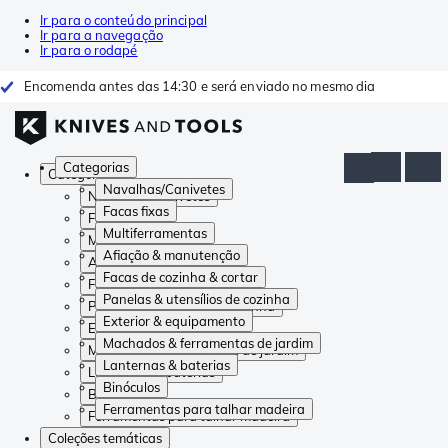
Ir para o conteúdo principal
Ir para a navegação
Ir para o rodapé
Encomenda antes das 14:30 e será enviado no mesmo dia
Categorias
Categorias
Navalhas/Canivetes
Navalhas/Canivetes
Facas fixas
Facas fixas
Multiferramentas
Multiferramentas
Afiação & manutenção
Afiação & manutenção
Facas de cozinha & cortar
Facas de cozinha & cortar
Panelas & utensílios de cozinha
Panelas & utensílios de cozinha
Exterior & equipamento
Exterior & equipamento
Machados & ferramentas de jardim
Machados & ferramentas de jardim
Lanternas & baterias
Lanternas & baterias
Binóculos
Binóculos
Ferramentas para talhar madeira
Ferramentas para talhar madeira
Coleções temáticas