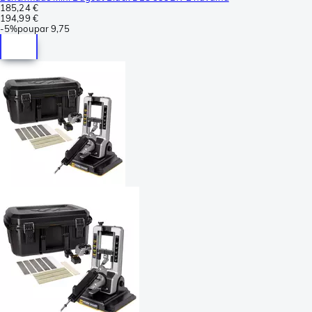
185,24 €
194,99 €
-
5%
poupar
9,75