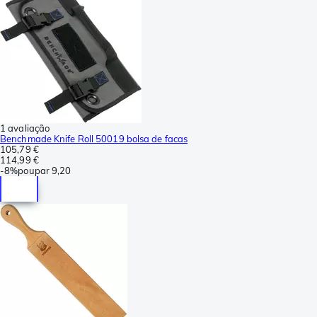
1 avaliação
Benchmade Knife Roll 50019 bolsa de facas
105,79 €
114,99 €
-
8%
poupar
9,20