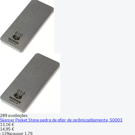
289 avaliações
Skerper Pocket Stone pedra de afiar de cerâmica/diamante, SO003
13,16 €
14,95 €
-
12%
poupar
1,79