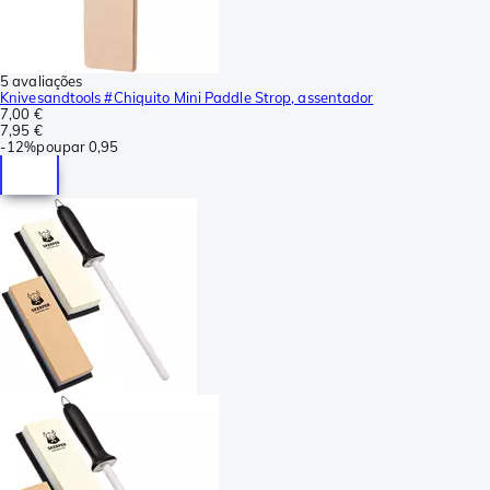
5 avaliações
Knivesandtools #Chiquito Mini Paddle Strop, assentador
7,00 €
7,95 €
-
12%
poupar
0,95