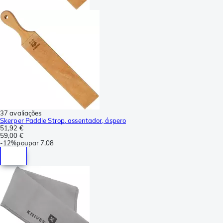
37 avaliações
Skerper Paddle Strop, assentador, áspero
51,92 €
59,00 €
-
12%
poupar
7,08