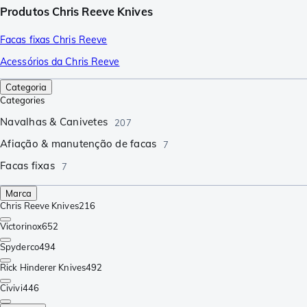
Produtos Chris Reeve Knives
Facas fixas Chris Reeve
Acessórios da Chris Reeve
Categoria
Categories
Navalhas & Canivetes
207
Afiação & manutenção de facas
7
Facas fixas
7
Marca
Chris Reeve Knives
216
Victorinox
652
Spyderco
494
Rick Hinderer Knives
492
Civivi
446