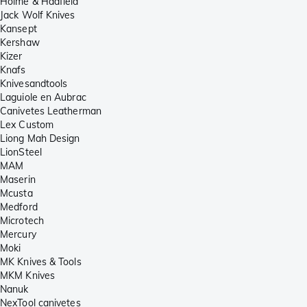
Holme & Hadfield
Jack Wolf Knives
Kansept
Kershaw
Kizer
Knafs
Knivesandtools
Laguiole en Aubrac
Canivetes Leatherman
Lex Custom
Liong Mah Design
LionSteel
MAM
Maserin
Mcusta
Medford
Microtech
Mercury
Moki
MK Knives & Tools
MKM Knives
Nanuk
NexTool canivetes