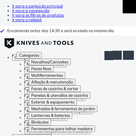
Ir para o conteúdo principal
Ir para a navegação
Ir para os filtros de produtos
Ir para o rodapé
Encomenda antes das 14:30 e será enviado no mesmo dia
Categorias
Categorias
Navalhas/Canivetes
Navalhas/Canivetes
Facas fixas
Facas fixas
Multiferramentas
Multiferramentas
Afiação & manutenção
Afiação & manutenção
Facas de cozinha & cortar
Facas de cozinha & cortar
Panelas & utensílios de cozinha
Panelas & utensílios de cozinha
Exterior & equipamento
Exterior & equipamento
Machados & ferramentas de jardim
Machados & ferramentas de jardim
Lanternas & baterias
Lanternas & baterias
Binóculos
Binóculos
Ferramentas para talhar madeira
Ferramentas para talhar madeira