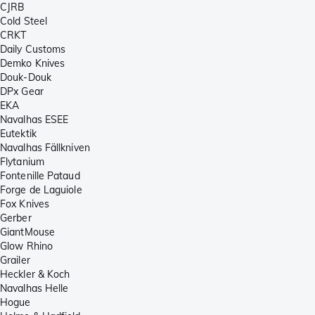
CJRB
Cold Steel
CRKT
Daily Customs
Demko Knives
Douk-Douk
DPx Gear
EKA
Navalhas ESEE
Eutektik
Navalhas Fällkniven
Flytanium
Fontenille Pataud
Forge de Laguiole
Fox Knives
Gerber
GiantMouse
Glow Rhino
Grailer
Heckler & Koch
Navalhas Helle
Hogue