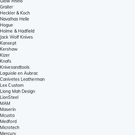
Glow Rhino
Grailer
Heckler & Koch
Navalhas Helle
Hogue
Holme & Hadfield
Jack Wolf Knives
Kansept
Kershaw
Kizer
Knafs
Knivesandtools
Laguiole en Aubrac
Canivetes Leatherman
Lex Custom
Liong Mah Design
LionSteel
MAM
Maserin
Mcusta
Medford
Microtech
Mercury