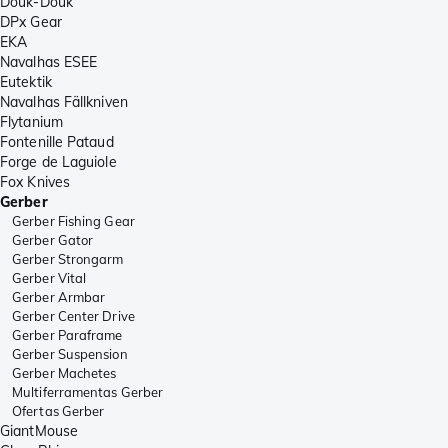
Douk-Douk
DPx Gear
EKA
Navalhas ESEE
Eutektik
Navalhas Fällkniven
Flytanium
Fontenille Pataud
Forge de Laguiole
Fox Knives
Gerber
Gerber Fishing Gear
Gerber Gator
Gerber Strongarm
Gerber Vital
Gerber Armbar
Gerber Center Drive
Gerber Paraframe
Gerber Suspension
Gerber Machetes
Multiferramentas Gerber
Ofertas Gerber
GiantMouse