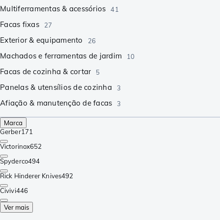
Multiferramentas & acessórios
41
Facas fixas
27
Exterior & equipamento
26
Machados e ferramentas de jardim
10
Facas de cozinha & cortar
5
Panelas & utensílios de cozinha
3
Afiação & manutenção de facas
3
Marca
Gerber
171
Victorinox
652
Spyderco
494
Rick Hinderer Knives
492
Civivi
446
Ver mais