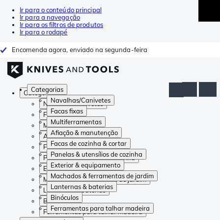
Ir para o conteúdo principal
Ir para a navegação
Ir para os filtros de produtos
Ir para o rodapé
Encomenda agora, enviado na segunda-feira
Categorias
Categorias
Navalhas/Canivetes
Navalhas/Canivetes
Facas fixas
Facas fixas
Multiferramentas
Multiferramentas
Afiação & manutenção
Afiação & manutenção
Facas de cozinha & cortar
Facas de cozinha & cortar
Panelas & utensílios de cozinha
Panelas & utensílios de cozinha
Exterior & equipamento
Exterior & equipamento
Machados & ferramentas de jardim
Machados & ferramentas de jardim
Lanternas & baterias
Lanternas & baterias
Binóculos
Binóculos
Ferramentas para talhar madeira
Ferramentas para talhar madeira