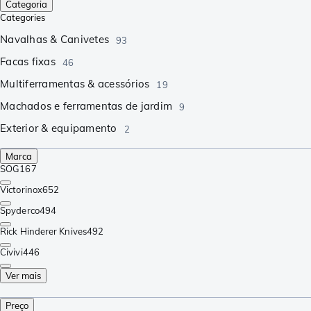
Categoria
Categories
Navalhas & Canivetes
93
Facas fixas
46
Multiferramentas & acessórios
19
Machados e ferramentas de jardim
9
Exterior & equipamento
2
Marca
SOG
167
Victorinox
652
Spyderco
494
Rick Hinderer Knives
492
Civivi
446
Ver mais
Preço