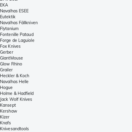
EKA
Navalhas ESEE
Eutektik
Navalhas Fällkniven
Flytanium
Fontenille Pataud
Forge de Laguiole
Fox Knives
Gerber
GiantMouse
Glow Rhino
Grailer
Heckler & Koch
Navalhas Helle
Hogue
Holme & Hadfield
Jack Wolf Knives
Kansept
Kershaw
Kizer
Knafs
Knivesandtools