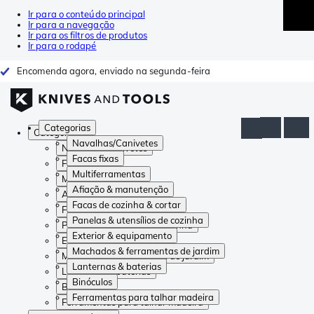
Ir para o conteúdo principal
Ir para a navegação
Ir para os filtros de produtos
Ir para o rodapé
Encomenda agora, enviado na segunda-feira
Categorias
Categorias
Navalhas/Canivetes
Navalhas/Canivetes
Facas fixas
Facas fixas
Multiferramentas
Multiferramentas
Afiação & manutenção
Afiação & manutenção
Facas de cozinha & cortar
Facas de cozinha & cortar
Panelas & utensílios de cozinha
Panelas & utensílios de cozinha
Exterior & equipamento
Exterior & equipamento
Machados & ferramentas de jardim
Machados & ferramentas de jardim
Lanternas & baterias
Lanternas & baterias
Binóculos
Binóculos
Ferramentas para talhar madeira
Ferramentas para talhar madeira