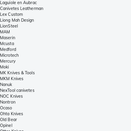
Laguiole en Aubrac
Canivetes Leatherman
Lex Custom
Liong Mah Design
LionSteel
MAM
Maserin
Mcusta
Medford
Microtech
Mercury
Moki
MK Knives & Tools
MKM Knives
Nanuk
NexTool canivetes
NOC Knives
Nontron
Ocaso
Ohta Knives
Old Bear
Opinel