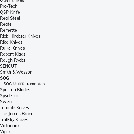
Otter Knives
Pro-Tech
QSP Knife
Real Steel
Reate
Remette
Rick Hinderer Knives
Rike Knives
Ruike Knives
Robert Klaas
Rough Ryder
SENCUT
Smith & Wesson
SOG
SOG Multiferramentas
Spartan Blades
Spyderco
Swiza
Tenable Knives
The James Brand
Trollsky Knives
Victorinox
Viper