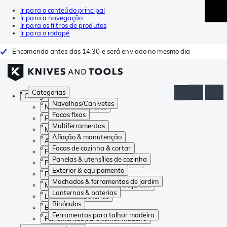
Ir para o conteúdo principal
Ir para a navegação
Ir para os filtros de produtos
Ir para o rodapé
Encomenda antes das 14:30 e será enviado no mesmo dia
Categorias
Categorias
Navalhas/Canivetes
Navalhas/Canivetes
Facas fixas
Facas fixas
Multiferramentas
Multiferramentas
Afiação & manutenção
Afiação & manutenção
Facas de cozinha & cortar
Facas de cozinha & cortar
Panelas & utensílios de cozinha
Panelas & utensílios de cozinha
Exterior & equipamento
Exterior & equipamento
Machados & ferramentas de jardim
Machados & ferramentas de jardim
Lanternas & baterias
Lanternas & baterias
Binóculos
Binóculos
Ferramentas para talhar madeira
Ferramentas para talhar madeira