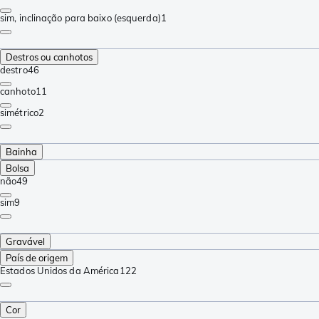
sim, inclinação para baixo (esquerda)
1
Destros ou canhotos
destro
46
canhoto
11
simétrico
2
Bainha
Bolsa
não
49
sim
9
Gravável
País de origem
Estados Unidos da América
122
Cor