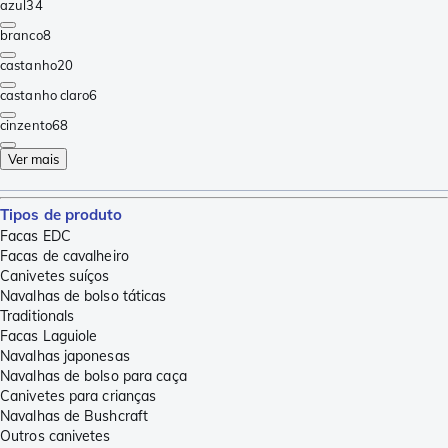
azul
34
branco
8
castanho
20
castanho claro
6
cinzento
68
Ver mais
Tipos de produto
Facas EDC
Facas de cavalheiro
Canivetes suíços
Navalhas de bolso táticas
Traditionals
Facas Laguiole
Navalhas japonesas
Navalhas de bolso para caça
Canivetes para crianças
Navalhas de Bushcraft
Outros canivetes