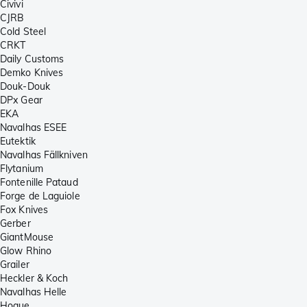
Civivi
CJRB
Cold Steel
CRKT
Daily Customs
Demko Knives
Douk-Douk
DPx Gear
EKA
Navalhas ESEE
Eutektik
Navalhas Fällkniven
Flytanium
Fontenille Pataud
Forge de Laguiole
Fox Knives
Gerber
GiantMouse
Glow Rhino
Grailer
Heckler & Koch
Navalhas Helle
Hogue