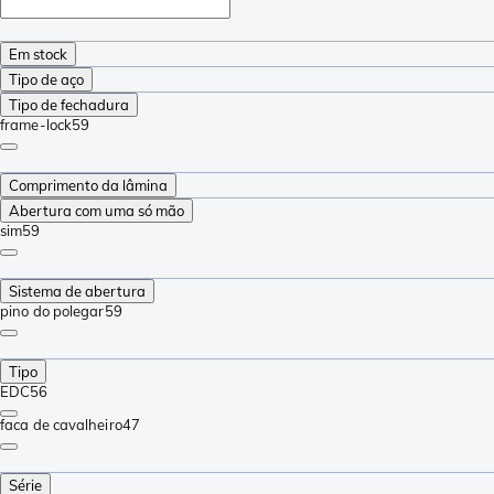
Em stock
Tipo de aço
Tipo de fechadura
frame-lock
59
Comprimento da lâmina
Abertura com uma só mão
sim
59
Sistema de abertura
pino do polegar
59
Tipo
EDC
56
faca de cavalheiro
47
Série