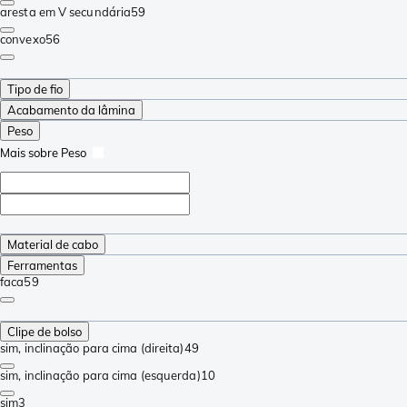
aresta em V secundária
59
convexo
56
Tipo de fio
Acabamento da lâmina
Peso
Mais sobre Peso
Material de cabo
Ferramentas
faca
59
Clipe de bolso
sim, inclinação para cima (direita)
49
sim, inclinação para cima (esquerda)
10
sim
3