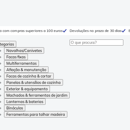
to com compras superiores a 100 euros
Devoluções no prazo de 30 dias
tegorias
Navalhas/Canivetes
Facas fixas
Multiferramentas
Afiação & manutenção
Facas de cozinha & cortar
Panelas & utensílios de cozinha
Exterior & equipamento
Machados & ferramentas de jardim
Lanternas & baterias
Binóculos
Ferramentas para talhar madeira