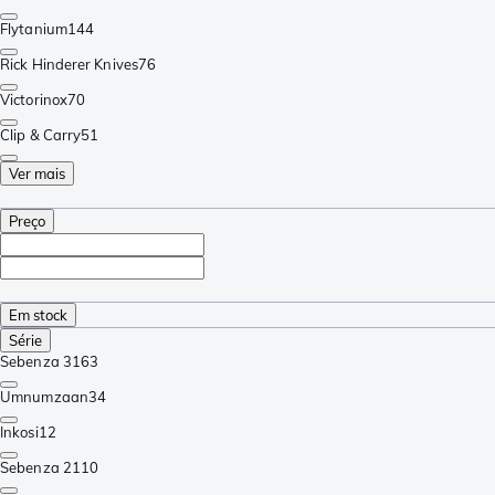
Flytanium
144
Rick Hinderer Knives
76
Victorinox
70
Clip & Carry
51
Ver mais
Preço
Em stock
Série
Sebenza 31
63
Umnumzaan
34
Inkosi
12
Sebenza 21
10