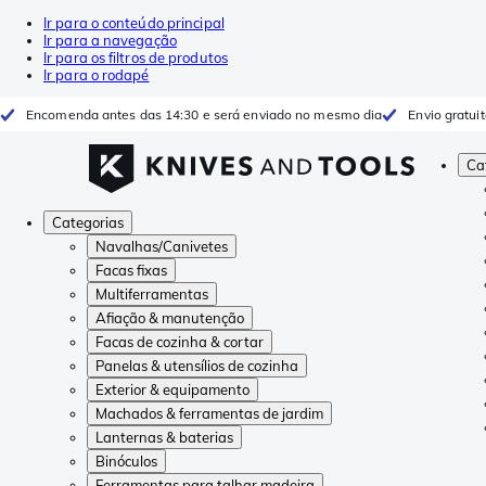
Ir para o conteúdo principal
Ir para a navegação
Ir para os filtros de produtos
Ir para o rodapé
Encomenda antes das 14:30 e será enviado no mesmo dia
Envio gratui
Ca
Categorias
Navalhas/Canivetes
Facas fixas
Multiferramentas
Afiação & manutenção
Facas de cozinha & cortar
Panelas & utensílios de cozinha
Exterior & equipamento
Machados & ferramentas de jardim
Lanternas & baterias
Binóculos
Ferramentas para talhar madeira