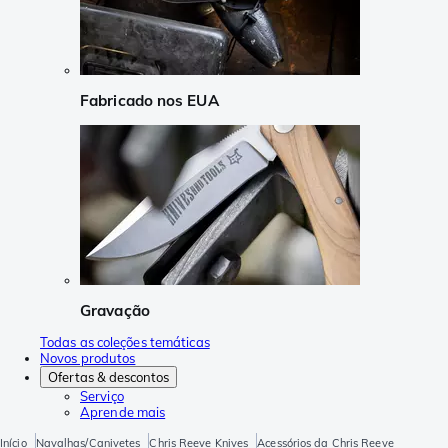
Fabricado nos EUA
Gravação
Todas as coleções temáticas
Novos produtos
Ofertas & descontos
Serviço
Aprende mais
Início
Navalhas/Canivetes
Chris Reeve Knives
Acessórios da Chris Reeve