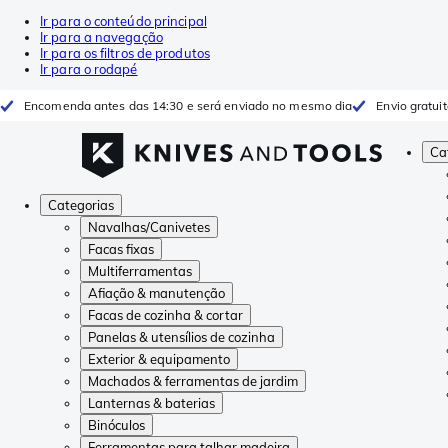
Ir para o conteúdo principal
Ir para a navegação
Ir para os filtros de produtos
Ir para o rodapé
Encomenda antes das 14:30 e será enviado no mesmo dia
Envio gratui
Ca
Categorias
Navalhas/Canivetes
Facas fixas
Multiferramentas
Afiação & manutenção
Facas de cozinha & cortar
Panelas & utensílios de cozinha
Exterior & equipamento
Machados & ferramentas de jardim
Lanternas & baterias
Binóculos
Ferramentas para talhar madeira