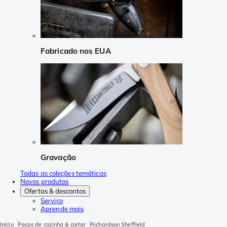
Fabricado nos EUA
Gravação
Todas as coleções temáticas
Novos produtos
Ofertas & descontos
Serviço
Aprende mais
Início
Facas de cozinha & cortar
Richardson Sheffield