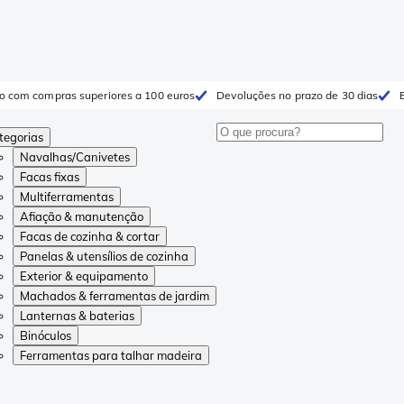
to com compras superiores a 100 euros
Devoluções no prazo de 30 dias
tegorias
Navalhas/Canivetes
Facas fixas
Multiferramentas
Afiação & manutenção
Facas de cozinha & cortar
Panelas & utensílios de cozinha
Exterior & equipamento
Machados & ferramentas de jardim
Lanternas & baterias
Binóculos
Ferramentas para talhar madeira