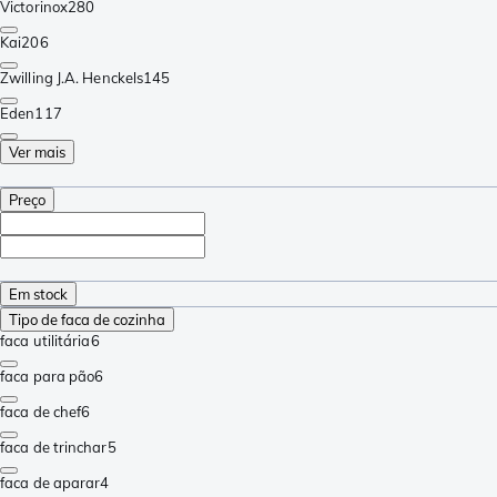
Victorinox
280
Kai
206
Zwilling J.A. Henckels
145
Eden
117
Ver mais
Preço
Em stock
Tipo de faca de cozinha
faca utilitária
6
faca para pão
6
faca de chef
6
faca de trinchar
5
faca de aparar
4