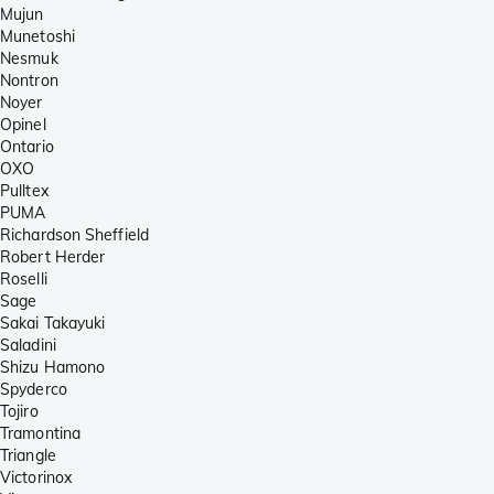
Mujun
Munetoshi
Nesmuk
Nontron
Noyer
Opinel
Ontario
OXO
Pulltex
PUMA
Richardson Sheffield
Robert Herder
Roselli
Sage
Sakai Takayuki
Saladini
Shizu Hamono
Spyderco
Tojiro
Tramontina
Triangle
Victorinox