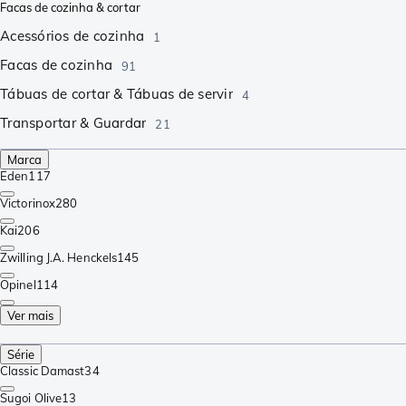
Facas de cozinha & cortar
Acessórios de cozinha
1
Facas de cozinha
91
Tábuas de cortar & Tábuas de servir
4
Transportar & Guardar
21
Marca
Eden
117
Victorinox
280
Kai
206
Zwilling J.A. Henckels
145
Opinel
114
Ver mais
Série
Classic Damast
34
Sugoi Olive
13