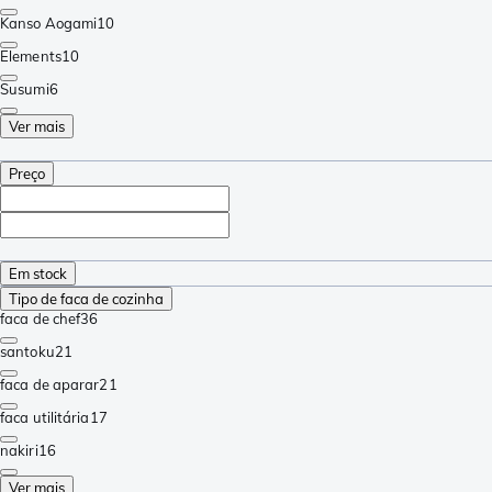
Kanso Aogami
10
Elements
10
Susumi
6
Ver mais
Preço
Em stock
Tipo de faca de cozinha
faca de chef
36
santoku
21
faca de aparar
21
faca utilitária
17
nakiri
16
Ver mais