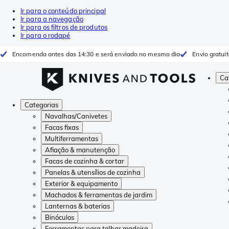
Ir para o conteúdo principal
Ir para a navegação
Ir para os filtros de produtos
Ir para o rodapé
Encomenda antes das 14:30 e será enviado no mesmo dia
Envio gratui
Ca
Categorias
Navalhas/Canivetes
Facas fixas
Multiferramentas
Afiação & manutenção
Facas de cozinha & cortar
Panelas & utensílios de cozinha
Exterior & equipamento
Machados & ferramentas de jardim
Lanternas & baterias
Binóculos
Ferramentas para talhar madeira