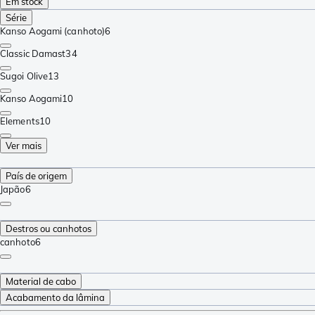
Em stock
Série
Kanso Aogami (canhoto)
6
Classic Damast
34
Sugoi Olive
13
Kanso Aogami
10
Elements
10
Ver mais
País de origem
Japão
6
Destros ou canhotos
canhoto
6
Material de cabo
Acabamento da lâmina