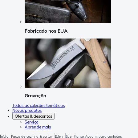
Fabricado nos EUA
Gravação
Todas as coleções temáticas
Novos produtos
Ofertas & descontos
Serviço
Aprende mais
Início
Facas de cozinha & cortar
Eden
Eden Kanso Aogami para canhotos