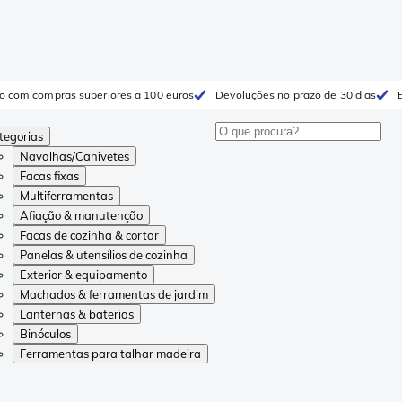
to com compras superiores a 100 euros
Devoluções no prazo de 30 dias
tegorias
Navalhas/Canivetes
Facas fixas
Multiferramentas
Afiação & manutenção
Facas de cozinha & cortar
Panelas & utensílios de cozinha
Exterior & equipamento
Machados & ferramentas de jardim
Lanternas & baterias
Binóculos
Ferramentas para talhar madeira