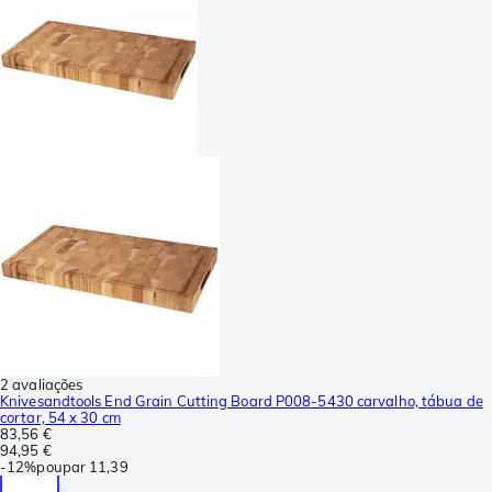
2 avaliações
Knivesandtools End Grain Cutting Board P008-5430 carvalho, tábua de
cortar, 54 x 30 cm
83,56 €
94,95 €
-
12%
poupar
11,39