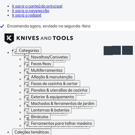
Ir para o conteúdo principal
Ir para a navegação
Ir para o rodapé
Encomenda agora, enviado na segunda-feira
Categorias
Categorias
Navalhas/Canivetes
Navalhas/Canivetes
Facas fixas
Facas fixas
Multiferramentas
Multiferramentas
Afiação & manutenção
Afiação & manutenção
Facas de cozinha & cortar
Facas de cozinha & cortar
Panelas & utensílios de cozinha
Panelas & utensílios de cozinha
Exterior & equipamento
Exterior & equipamento
Machados & ferramentas de jardim
Machados & ferramentas de jardim
Lanternas & baterias
Lanternas & baterias
Binóculos
Binóculos
Ferramentas para talhar madeira
Ferramentas para talhar madeira
Coleções temáticas