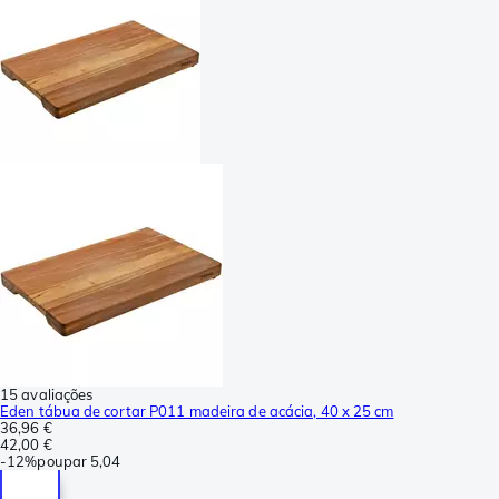
15 avaliações
Eden tábua de cortar P011 madeira de acácia, 40 x 25 cm
36,96 €
42,00 €
-
12%
poupar
5,04