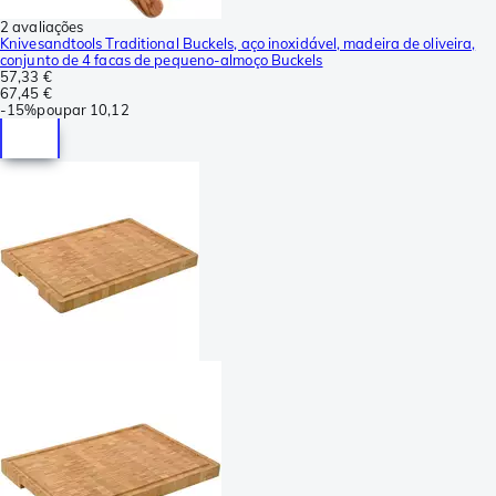
2 avaliações
Knivesandtools Traditional Buckels, aço inoxidável, madeira de oliveira,
conjunto de 4 facas de pequeno-almoço Buckels
57,33 €
67,45 €
-
15%
poupar
10,12