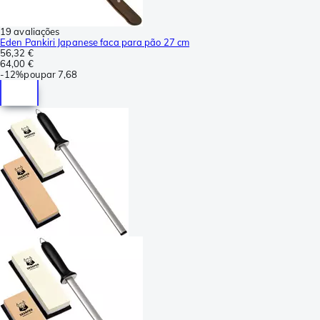
19 avaliações
Eden Pankiri Japanese faca para pão 27 cm
56,32 €
64,00 €
-
12%
poupar
7,68