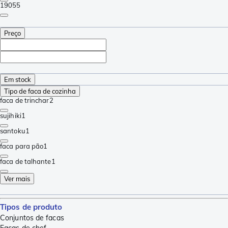
1905
5
Preço
Em stock
Tipo de faca de cozinha
faca de trinchar
2
sujihiki
1
santoku
1
faca para pão
1
faca de talhante
1
Ver mais
Tipos de produto
Conjuntos de facas
Facas de chef