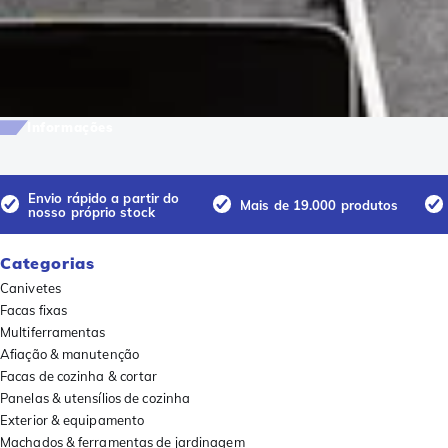
Informações
Envio rápido a partir do
Mais de 19.000 produtos
nosso próprio stock
Categorias
Canivetes
Facas fixas
Multiferramentas
Afiação & manutenção
Facas de cozinha & cortar
Panelas & utensílios de cozinha
Exterior & equipamento
Machados & ferramentas de jardinagem