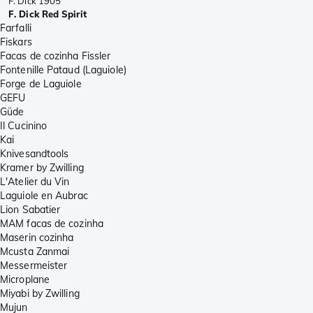
F. Dick 1905
F. Dick Red Spirit
Farfalli
Fiskars
Facas de cozinha Fissler
Fontenille Pataud (Laguiole)
Forge de Laguiole
GEFU
Güde
Il Cucinino
Kai
Knivesandtools
Kramer by Zwilling
L'Atelier du Vin
Laguiole en Aubrac
Lion Sabatier
MAM facas de cozinha
Maserin cozinha
Mcusta Zanmai
Messermeister
Microplane
Miyabi by Zwilling
Mujun