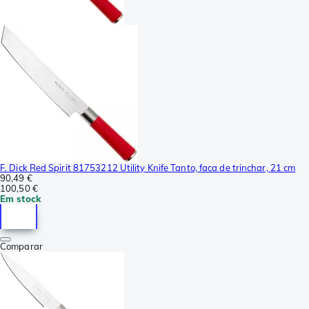
F. Dick Red Spirit 81753212 Utility Knife Tanto, faca de trinchar, 21 cm
90,49 €
100,50 €
Em stock
Comparar