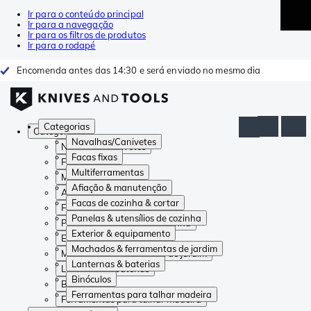
Ir para o conteúdo principal
Ir para a navegação
Ir para os filtros de produtos
Ir para o rodapé
Encomenda antes das 14:30 e será enviado no mesmo dia
Categorias
Categorias
Navalhas/Canivetes
Navalhas/Canivetes
Facas fixas
Facas fixas
Multiferramentas
Multiferramentas
Afiação & manutenção
Afiação & manutenção
Facas de cozinha & cortar
Facas de cozinha & cortar
Panelas & utensílios de cozinha
Panelas & utensílios de cozinha
Exterior & equipamento
Exterior & equipamento
Machados & ferramentas de jardim
Machados & ferramentas de jardim
Lanternas & baterias
Lanternas & baterias
Binóculos
Binóculos
Ferramentas para talhar madeira
Ferramentas para talhar madeira