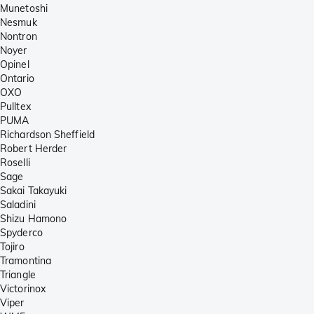
Munetoshi
Nesmuk
Nontron
Noyer
Opinel
Ontario
OXO
Pulltex
PUMA
Richardson Sheffield
Robert Herder
Roselli
Sage
Sakai Takayuki
Saladini
Shizu Hamono
Spyderco
Tojiro
Tramontina
Triangle
Victorinox
Viper