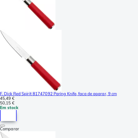
F. Dick Red Spirit 81747092 Paring Knife, faca de aparar, 9 cm
45,49 €
50,15 €
Em stock
Comparar