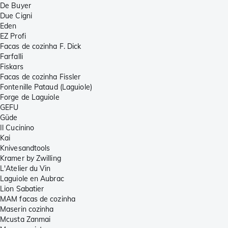
De Buyer
Due Cigni
Eden
EZ Profi
Facas de cozinha F. Dick
Farfalli
Fiskars
Facas de cozinha Fissler
Fontenille Pataud (Laguiole)
Forge de Laguiole
GEFU
Güde
Il Cucinino
Kai
Knivesandtools
Kramer by Zwilling
L'Atelier du Vin
Laguiole en Aubrac
Lion Sabatier
MAM facas de cozinha
Maserin cozinha
Mcusta Zanmai