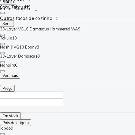
Marca
Sakai Takayuki
9
Facas Santoku
1
Outras facas de cozinha
2
Série
33-Layer VG10 Damascus Hammered WA
9
Tokujo
13
Nashiji VG10 Ebony
8
33-Layer Damascus
8
Nanairo
6
Ver mais
Preço
Em stock
País de origem
Japão
9