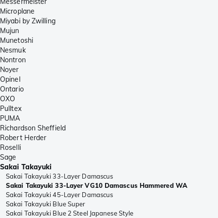
Messermeister
Microplane
Miyabi by Zwilling
Mujun
Munetoshi
Nesmuk
Nontron
Noyer
Opinel
Ontario
OXO
Pulltex
PUMA
Richardson Sheffield
Robert Herder
Roselli
Sage
Sakai Takayuki
Sakai Takayuki 33-Layer Damascus
Sakai Takayuki 33-Layer VG10 Damascus Hammered WA
Sakai Takayuki 45-Layer Damascus
Sakai Takayuki Blue Super
Sakai Takayuki Blue 2 Steel Japanese Style