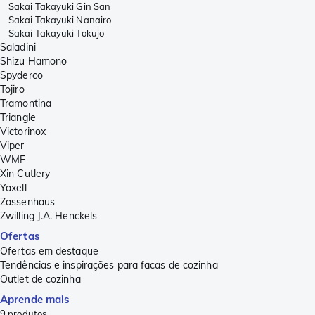
Sakai Takayuki Gin San
Sakai Takayuki Nanairo
Sakai Takayuki Tokujo
Saladini
Shizu Hamono
Spyderco
Tojiro
Tramontina
Triangle
Victorinox
Viper
WMF
Xin Cutlery
Yaxell
Zassenhaus
Zwilling J.A. Henckels
Ofertas
Ofertas em destaque
Tendências e inspirações para facas de cozinha
Outlet de cozinha
Aprende mais
9
produtos