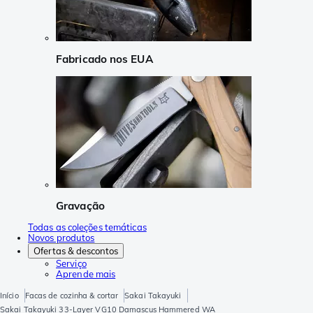
Fabricado nos EUA
Gravação
Todas as coleções temáticas
Novos produtos
Ofertas & descontos
Serviço
Aprende mais
Início
Facas de cozinha & cortar
Sakai Takayuki
Sakai Takayuki 33-Layer VG10 Damascus Hammered WA