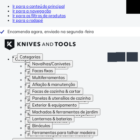
Ir para o conteúdo principal
Ir para a navegação
Ir para os filtros de produtos
Ir para o rodapé
Encomenda agora, enviado na segunda-feira
Categorias
Categorias
Navalhas/Canivetes
Navalhas/Canivetes
Facas fixas
Facas fixas
Multiferramentas
Multiferramentas
Afiação & manutenção
Afiação & manutenção
Facas de cozinha & cortar
Facas de cozinha & cortar
Panelas & utensílios de cozinha
Panelas & utensílios de cozinha
Exterior & equipamento
Exterior & equipamento
Machados & ferramentas de jardim
Machados & ferramentas de jardim
Lanternas & baterias
Lanternas & baterias
Binóculos
Binóculos
Ferramentas para talhar madeira
Ferramentas para talhar madeira