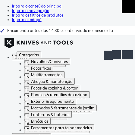
Ir para o conteúdo principal
Ir para a navegação
Ir para os filtros de produtos
Ir para o rodapé
Encomenda antes das 14:30 e será enviado no mesmo dia
Categorias
Categorias
Navalhas/Canivetes
Navalhas/Canivetes
Facas fixas
Facas fixas
Multiferramentas
Multiferramentas
Afiação & manutenção
Afiação & manutenção
Facas de cozinha & cortar
Facas de cozinha & cortar
Panelas & utensílios de cozinha
Panelas & utensílios de cozinha
Exterior & equipamento
Exterior & equipamento
Machados & ferramentas de jardim
Machados & ferramentas de jardim
Lanternas & baterias
Lanternas & baterias
Binóculos
Binóculos
Ferramentas para talhar madeira
Ferramentas para talhar madeira