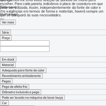
escolher. Para cada panela, indicámos a placa de cozedura em que
Petromax
4
pode ser utilizada. Assim, independentemente da fonte de calor e
das exigências em termos de forma e materiais, haverá sempre um
Skottsberg
2
que se adequará às suas necessidades.
Ver mais
Série
Preço
Em stock
Material
Adequado para fonte de calor
Revestimento antiaderente
Pegas
Pega de efeito frio
Diâmetro incluindo a pega
Pode ser lavado na máquina de lavar louça
Cor