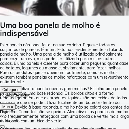
Uma boa panela de molho é
indispensável
Esta panela não pode faltar na sua cozinha. E quase todos os
conjuntos de panelas têm um. Estamos, evidentemente, a falar da
panela de molho. Uma panela de molho é utilizada principalmente
para cozer um ovo, mas pode ser utilizada para muitas outras
coisas. É uma panela excelente para cozer uma pequena quantidade
de batatas, legumes ou massa e, obviamente, para fazer molhos.
Para os produtos que se queimam facilmente, como os molhos,
existem também panelas de molho reforçadas com um revestimento
antiaderente.
Pretende utilizar a panela apenas para molhos? Escolha uma panela
Categoria
de molho com uma base redonda. Os bordos altos e a forma
Panelas de molho
redonda garantem que os produtos líquidos são aquecidos de todos
os lados e que se pode utilizar facilmente um batedor dentro da
Marca
panela. Devido à base redonda, o molho não se colará aos cantos da
frigideira. Como tal, não se queima. Além disso, as panelas de molho
Fissler
7
são frequentemente reforçadas com uma borda de verter mais larga
de Buyer
6
ou mesmo com um bico de verter.
Oferecemos-lhe uma vasta seleção de panelas de molho para
Spring
4