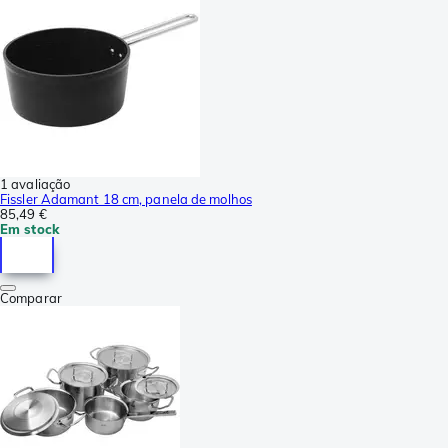
1 avaliação
Fissler Adamant 18 cm, panela de molhos
85,49 €
Em stock
Comparar