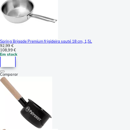
Spring Brigade Premium frigideira sauté 18 cm, 1,5L
92,99 €
108,99 €
Em stock
Comparar