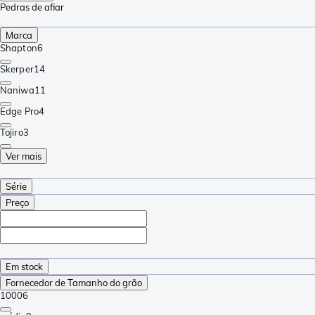
Pedras de afiar
Marca
Shapton
6
Skerper
14
Naniwa
11
Edge Pro
4
Tojiro
3
Ver mais
Série
Preço
Em stock
Fornecedor de Tamanho do grão
1000
6