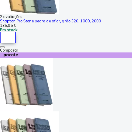
2 avaliações
Shapton Pro Stone pedra de afiar, grão 320, 1000, 2000
135,95 €
Em stock
Comparar
pacote