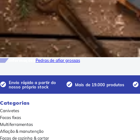
Informações
Pedras de afiar grossas
Envio rápido a partir do
Mais de 19.000 produtos
nosso próprio stock
Categorias
Canivetes
Facas fixas
Multiferramentas
Afiação & manutenção
Facas de cozinha & cortar