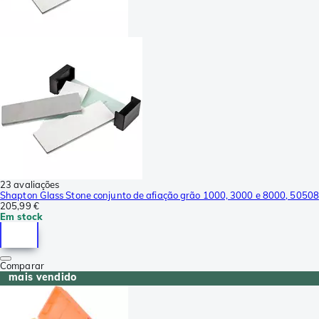
23 avaliações
Shapton Glass Stone conjunto de afiação grão 1000, 3000 e 8000, 50508
205,99 €
Em stock
Comparar
mais vendido