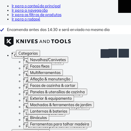
Ir para o conteúdo principal
Ir para a navegação
Ir para os filtros de produtos
Ir para o rodapé
Encomenda antes das 14:30 e será enviado no mesmo dia
Categorias
Categorias
Navalhas/Canivetes
Navalhas/Canivetes
Facas fixas
Facas fixas
Multiferramentas
Multiferramentas
Afiação & manutenção
Afiação & manutenção
Facas de cozinha & cortar
Facas de cozinha & cortar
Panelas & utensílios de cozinha
Panelas & utensílios de cozinha
Exterior & equipamento
Exterior & equipamento
Machados & ferramentas de jardim
Machados & ferramentas de jardim
Lanternas & baterias
Lanternas & baterias
Binóculos
Binóculos
Ferramentas para talhar madeira
Ferramentas para talhar madeira