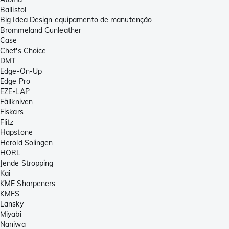
Ballistol
Big Idea Design equipamento de manutenção
Brommeland Gunleather
Case
Chef's Choice
DMT
Edge-On-Up
Edge Pro
EZE-LAP
Fällkniven
Fiskars
Flitz
Hapstone
Herold Solingen
HORL
Jende Stropping
Kai
KME Sharpeners
KMFS
Lansky
Miyabi
Naniwa