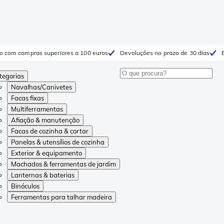
to com compras superiores a 100 euros
Devoluções no prazo de 30 dias
tegorias
Navalhas/Canivetes
Facas fixas
Multiferramentas
Afiação & manutenção
Facas de cozinha & cortar
Panelas & utensílios de cozinha
Exterior & equipamento
Machados & ferramentas de jardim
Lanternas & baterias
Binóculos
Ferramentas para talhar madeira