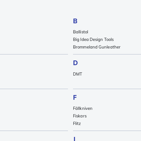
B
Ballistol
Big Idea Design Tools
Brommeland Gunleather
D
DMT
F
Fällkniven
Fiskars
Flitz
J