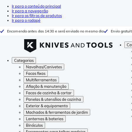
Ir para o conteúdo principal
Ir para a navegação
Ir para os filtros de produtos
Ir para o rodapé
Encomenda antes das 14:30 e será enviado no mesmo dia
Envio gratui
Ca
Categorias
Navalhas/Canivetes
Facas fixas
Multiferramentas
Afiação & manutenção
Facas de cozinha & cortar
Panelas & utensílios de cozinha
Exterior & equipamento
Machados & ferramentas de jardim
Lanternas & baterias
Binóculos
Ferramentas para talhar madeira