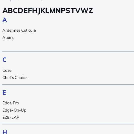
A
B
C
D
E
F
H
J
K
L
M
N
P
S
T
V
W
Z
A
Ardennes Coticule
Atoma
C
Case
Chef's Choice
E
Edge Pro
Edge-On-Up
EZE-LAP
H