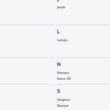
Jende
L
Lansky
N
Naniwa
Nano-Oil
S
Shapton
Skerper