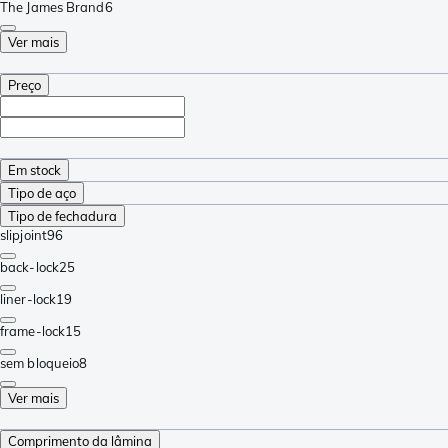
The James Brand
6
Ver mais
Preço
Em stock
Tipo de aço
Tipo de fechadura
slipjoint
96
back-lock
25
liner-lock
19
frame-lock
15
sem bloqueio
8
Ver mais
Comprimento da lâmina