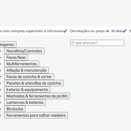
to com compras superiores a 100 euros
Devoluções no prazo de 30 dias
tegorias
Navalhas/Canivetes
Facas fixas
Multiferramentas
Afiação & manutenção
Facas de cozinha & cortar
Panelas & utensílios de cozinha
Exterior & equipamento
Machados & ferramentas de jardim
Lanternas & baterias
Binóculos
Ferramentas para talhar madeira