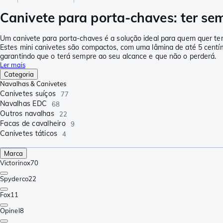
Canivete para porta-chaves: ter s
Um canivete para porta-chaves é a solução ideal para quem quer ter
Estes mini canivetes são compactos, com uma lâmina de até 5 centí
garantindo que o terá sempre ao seu alcance e que não o perderá.
Ler mais
Categoria
Navalhas & Canivetes
Canivetes suíços
77
Navalhas EDC
68
Outros navalhas
22
Facas de cavalheiro
9
Canivetes táticos
4
Marca
Victorinox
70
Spyderco
22
Fox
11
Opinel
8