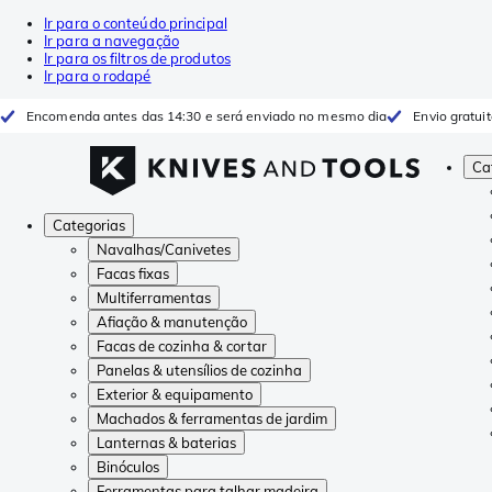
Ir para o conteúdo principal
Ir para a navegação
Ir para os filtros de produtos
Ir para o rodapé
Encomenda antes das 14:30 e será enviado no mesmo dia
Envio gratui
Ca
Categorias
Navalhas/Canivetes
Facas fixas
Multiferramentas
Afiação & manutenção
Facas de cozinha & cortar
Panelas & utensílios de cozinha
Exterior & equipamento
Machados & ferramentas de jardim
Lanternas & baterias
Binóculos
Ferramentas para talhar madeira