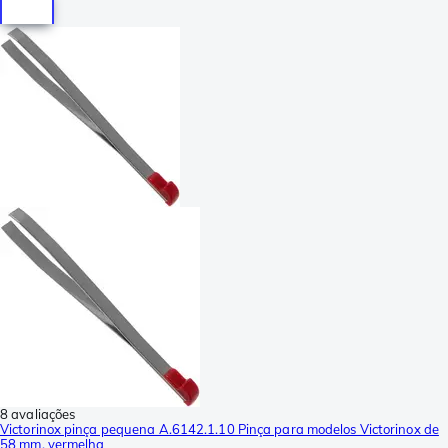
8 avaliações
Victorinox pinça pequena A.6142.1.10 Pinça para modelos Victorinox de
58 mm, vermelha