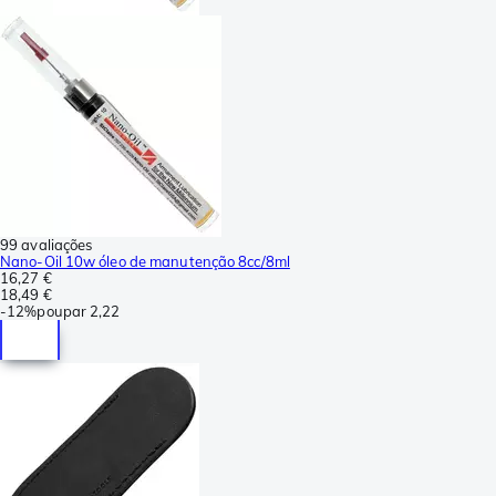
99 avaliações
Nano-Oil 10w óleo de manutenção 8cc/8ml
16,27 €
18,49 €
-
12%
poupar
2,22