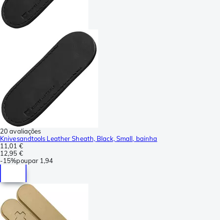
20 avaliações
Knivesandtools Leather Sheath, Black, Small, bainha
11,01 €
12,95 €
-
15%
poupar
1,94