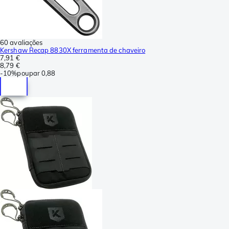
60 avaliações
Kershaw Recap 8830X ferramenta de chaveiro
7,91 €
8,79 €
-
10%
poupar
0,88