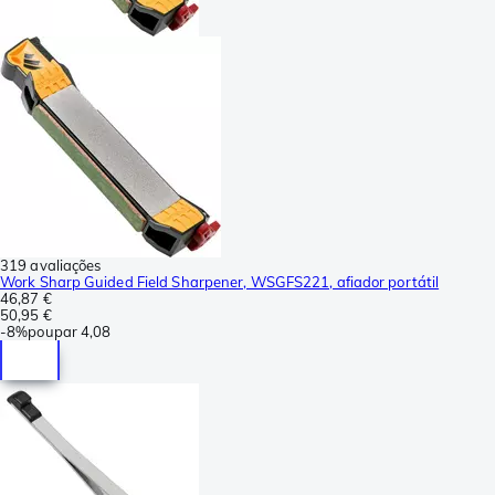
319 avaliações
Work Sharp Guided Field Sharpener, WSGFS221, afiador portátil
46,87 €
50,95 €
-
8%
poupar
4,08