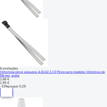
6 avaliações
Victorinox pinça pequena A.6142.3.10 Pinça para modelos Victorinox de
58 mm, preta
1,66 €
1,95 €
-
15%
poupar
0,29