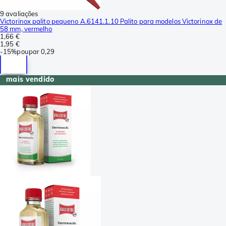
9 avaliações
Victorinox palito pequeno A.6141.1.10 Palito para modelos Victorinox de
58 mm, vermelho
1,66 €
1,95 €
-
15%
poupar
0,29
mais vendido