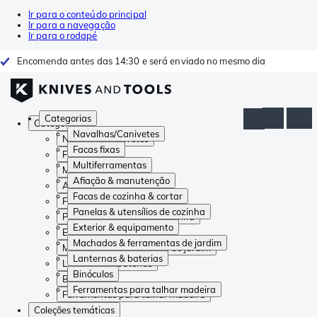
Ir para o conteúdo principal
Ir para a navegação
Ir para o rodapé
Encomenda antes das 14:30 e será enviado no mesmo dia
Categorias
Categorias
Navalhas/Canivetes
Navalhas/Canivetes
Facas fixas
Facas fixas
Multiferramentas
Multiferramentas
Afiação & manutenção
Afiação & manutenção
Facas de cozinha & cortar
Facas de cozinha & cortar
Panelas & utensílios de cozinha
Panelas & utensílios de cozinha
Exterior & equipamento
Exterior & equipamento
Machados & ferramentas de jardim
Machados & ferramentas de jardim
Lanternas & baterias
Lanternas & baterias
Binóculos
Binóculos
Ferramentas para talhar madeira
Ferramentas para talhar madeira
Coleções temáticas