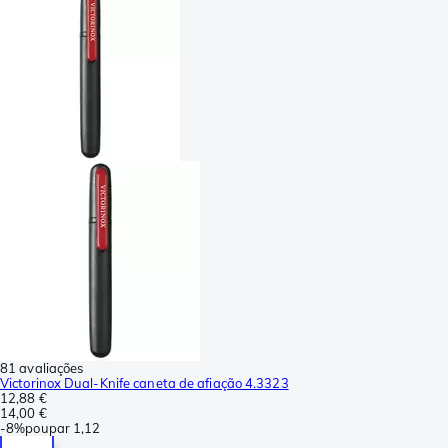
81 avaliações
Victorinox Dual-Knife caneta de afiação 4.3323
12,88 €
14,00 €
-
8%
poupar
1,12