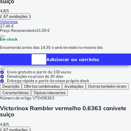
suiço
4.8/5
(
67 avaliações
)
Victorinox
27,49 €
Preço Recomendado
31,00 €
Em stock
Encomenda antes das 14:30 e será enviado no mesmo dia
Adicionar ao carrinho
Envio gratuito a partir de 100 euros
Devoluções no prazo de 30 dias
Entrega rápida a partir do nosso próprio stock
Descrição
Ofertas combinadas
Avaliações
Outros também viram
Características
Tópicos relevantes
Número de artigo
VT5V06363
Victorinox Rambler vermelho 0.6363 canivete
suiço
4.8/5
(
67 avaliações
)