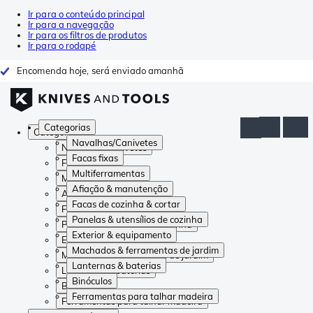
Ir para o conteúdo principal
Ir para a navegação
Ir para os filtros de produtos
Ir para o rodapé
Encomenda hoje, será enviado amanhã
Categorias
Categorias
Navalhas/Canivetes
Navalhas/Canivetes
Facas fixas
Facas fixas
Multiferramentas
Multiferramentas
Afiação & manutenção
Afiação & manutenção
Facas de cozinha & cortar
Facas de cozinha & cortar
Panelas & utensílios de cozinha
Panelas & utensílios de cozinha
Exterior & equipamento
Exterior & equipamento
Machados & ferramentas de jardim
Machados & ferramentas de jardim
Lanternas & baterias
Lanternas & baterias
Binóculos
Binóculos
Ferramentas para talhar madeira
Ferramentas para talhar madeira