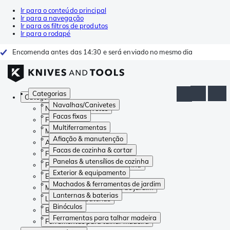
Ir para o conteúdo principal
Ir para a navegação
Ir para os filtros de produtos
Ir para o rodapé
Encomenda antes das 14:30 e será enviado no mesmo dia
Categorias
Categorias
Navalhas/Canivetes
Navalhas/Canivetes
Facas fixas
Facas fixas
Multiferramentas
Multiferramentas
Afiação & manutenção
Afiação & manutenção
Facas de cozinha & cortar
Facas de cozinha & cortar
Panelas & utensílios de cozinha
Panelas & utensílios de cozinha
Exterior & equipamento
Exterior & equipamento
Machados & ferramentas de jardim
Machados & ferramentas de jardim
Lanternas & baterias
Lanternas & baterias
Binóculos
Binóculos
Ferramentas para talhar madeira
Ferramentas para talhar madeira