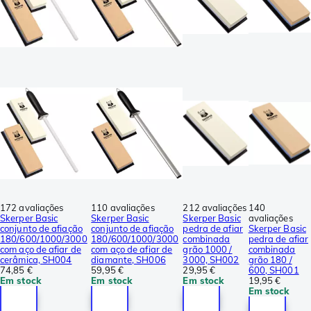
172 avaliações
110 avaliações
212 avaliações
140
Skerper Basic
Skerper Basic
Skerper Basic
avaliações
conjunto de afiação
conjunto de afiação
pedra de afiar
Skerper Basic
180/600/1000/3000
180/600/1000/3000
combinada
pedra de afiar
com aço de afiar de
com aço de afiar de
grão 1000 /
combinada
cerâmica, SH004
diamante, SH006
3000, SH002
grão 180 /
74,85 €
59,95 €
29,95 €
600, SH001
Em stock
Em stock
Em stock
19,95 €
Em stock