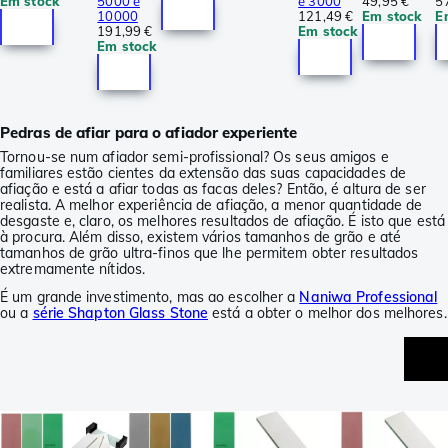
Em stock
5000 e
e 3000
49,95 €
5
10000
121,49 €
Em stock
E
191,99 €
Em stock
Em stock
Pedras de afiar para o afiador experiente
Tornou-se num afiador semi-profissional? Os seus amigos e
familiares estão cientes da extensão das suas capacidades de
afiação e está a afiar todas as facas deles? Então, é altura de ser
realista. A melhor experiência de afiação, a menor quantidade de
desgaste e, claro, os melhores resultados de afiação. É isto que está
à procura. Além disso, existem vários tamanhos de grão e até
tamanhos de grão ultra-finos que lhe permitem obter resultados
extremamente nítidos.
É um grande investimento, mas ao escolher a
Naniwa Professional
ou a
série Shapton Glass Stone
está a obter o melhor dos melhores.