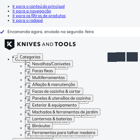
Ir para o conteúdo principal
Ir para a navegação
Ir para os filtros de produtos
Ir para o rodapé
Encomenda agora, enviado na segunda-feira
Categorias
Categorias
Navalhas/Canivetes
Navalhas/Canivetes
Facas fixas
Facas fixas
Multiferramentas
Multiferramentas
Afiação & manutenção
Afiação & manutenção
Facas de cozinha & cortar
Facas de cozinha & cortar
Panelas & utensílios de cozinha
Panelas & utensílios de cozinha
Exterior & equipamento
Exterior & equipamento
Machados & ferramentas de jardim
Machados & ferramentas de jardim
Lanternas & baterias
Lanternas & baterias
Binóculos
Binóculos
Ferramentas para talhar madeira
Ferramentas para talhar madeira