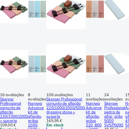
16 avaliações
8
106 avaliações
11
24
1
Skerper
avaliações
Skerper Professional
avaliações
avaliações
a
Professional
Naniwa
conjunto de afiação
Naniwa
Skerper
N
conjunto de
Advance
220/1000/2000/5000,
Advance
Professional
A
afiação
kit de
dressing stone +
kit de
pedra de
p
220/1000/2000
afiação,
suporte
afiação,
afiar, grão
af
+ suporte
grãos
165,95 €
grãos
5000
4
109,00 €
1000,
Em stock
220, 800
SVSP5000
5