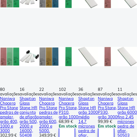
80
16
22
102
36
87
11
avaliações
avaliações
avaliações
avaliações
avaliações
avaliações
avaliações
Naniwa
Shapton
Naniwa
Naniwa
Shapton
Naniwa
Shapton
Chocera
Glass
Chocera
Chocera
Glass
Chocera
Glass
Pro Stone
Stone HR
Pro Stone
Pro Stone,
Stone HR
Pro Stone,
Stone HR
pedras de
conjunto
pedras de
P310,
grão 1000
P330,
grão 6000
amolar,
de afiação
amolar,
grão 1000
médio
grão 3000
fino 2.45
grão 400,
grão 500,
grão 600,
68,99 €
14.7
99,99 €
mícrones
1000 e
2000 e
2000 e
Em stock
mícrones
Em stock
pedra de
3000
16000,
5000.
pedra de
afiar,
302,99 €
50408
349,99 €
afiar,
50503