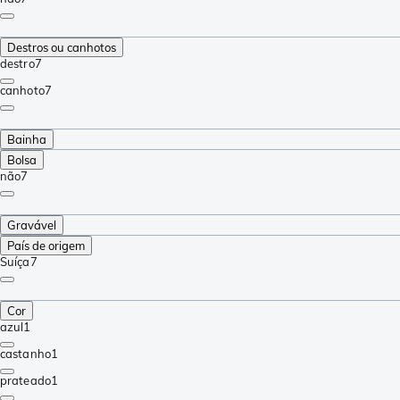
Destros ou canhotos
destro
7
canhoto
7
Bainha
Bolsa
não
7
Gravável
País de origem
Suíça
7
Cor
azul
1
castanho
1
prateado
1