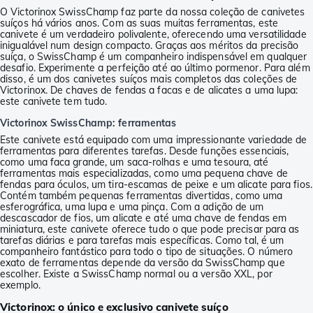
O Victorinox SwissChamp faz parte da nossa coleção de canivetes
suíços há vários anos. Com as suas muitas ferramentas, este
canivete é um verdadeiro polivalente, oferecendo uma versatilidade
inigualável num design compacto. Graças aos méritos da precisão
suíça, o SwissChamp é um companheiro indispensável em qualquer
desafio. Experimente a perfeição até ao último pormenor. Para além
disso, é um dos canivetes suíços mais completos das coleções de
Victorinox. De chaves de fendas a facas e de alicates a uma lupa:
este canivete tem tudo.
Victorinox SwissChamp: ferramentas
Este canivete está equipado com uma impressionante variedade de
ferramentas para diferentes tarefas. Desde funções essenciais,
como uma faca grande, um saca-rolhas e uma tesoura, até
ferramentas mais especializadas, como uma pequena chave de
fendas para óculos, um tira-escamas de peixe e um alicate para fios.
Contém também pequenas ferramentas divertidas, como uma
esferográfica, uma lupa e uma pinça. Com a adição de um
descascador de fios, um alicate e até uma chave de fendas em
miniatura, este canivete oferece tudo o que pode precisar para as
tarefas diárias e para tarefas mais específicas. Como tal, é um
companheiro fantástico para todo o tipo de situações. O número
exato de ferramentas depende da versão da SwissChamp que
escolher. Existe a SwissChamp normal ou a versão XXL, por
exemplo.
Victorinox: o único e exclusivo canivete suíço