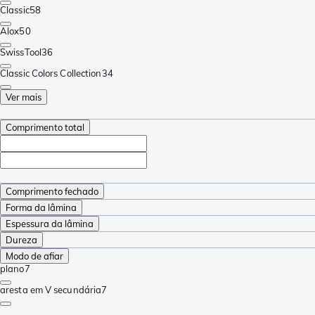
Classic
58
Alox
50
SwissTool
36
Classic Colors Collection
34
Ver mais
Comprimento total
Comprimento fechado
Forma da lâmina
Espessura da lâmina
Dureza
Modo de afiar
plano
7
aresta em V secundária
7