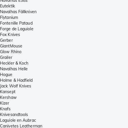
Navalhas ESEE
Eutektik
Navalhas Fällkniven
Flytanium
Fontenille Pataud
Forge de Laguiole
Fox Knives
Gerber
GiantMouse
Glow Rhino
Grailer
Heckler & Koch
Navalhas Helle
Hogue
Holme & Hadfield
Jack Wolf Knives
Kansept
Kershaw
Kizer
Knafs
Knivesandtools
Laguiole en Aubrac
Canivetes Leatherman