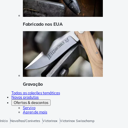
Fabricado nos EUA
Gravação
Todas as coleções temáticas
Novos produtos
Ofertas & descontos
Serviço
Aprende mais
Início
Navalhas/Canivetes
Victorinox
Victorinox Swisschamp