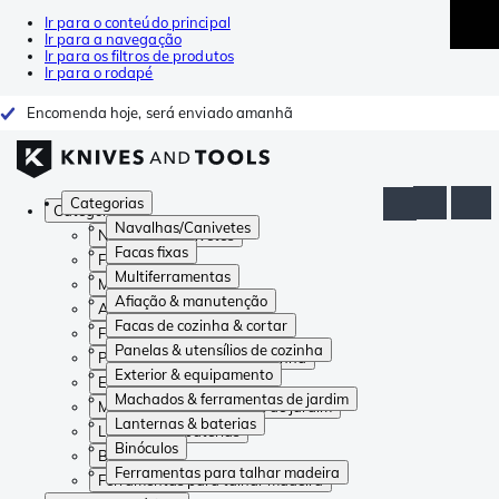
Ir para o conteúdo principal
Ir para a navegação
Ir para os filtros de produtos
Ir para o rodapé
Encomenda hoje, será enviado amanhã
Categorias
Categorias
Navalhas/Canivetes
Navalhas/Canivetes
Facas fixas
Facas fixas
Multiferramentas
Multiferramentas
Afiação & manutenção
Afiação & manutenção
Facas de cozinha & cortar
Facas de cozinha & cortar
Panelas & utensílios de cozinha
Panelas & utensílios de cozinha
Exterior & equipamento
Exterior & equipamento
Machados & ferramentas de jardim
Machados & ferramentas de jardim
Lanternas & baterias
Lanternas & baterias
Binóculos
Binóculos
Ferramentas para talhar madeira
Ferramentas para talhar madeira