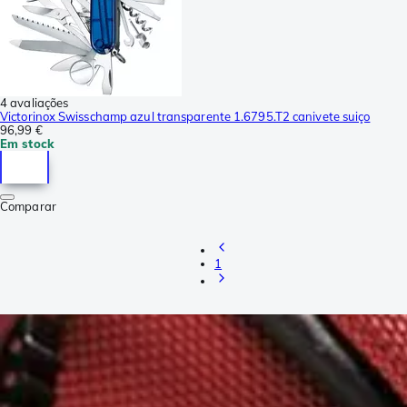
4 avaliações
Victorinox Swisschamp azul transparente 1.6795.T2 canivete suiço
96,99 €
Em stock
Comparar
1