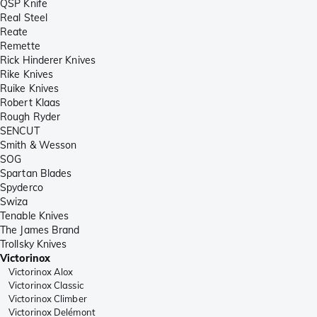
QSP Knife
Real Steel
Reate
Remette
Rick Hinderer Knives
Rike Knives
Ruike Knives
Robert Klaas
Rough Ryder
SENCUT
Smith & Wesson
SOG
Spartan Blades
Spyderco
Swiza
Tenable Knives
The James Brand
Trollsky Knives
Victorinox
Victorinox Alox
Victorinox Classic
Victorinox Climber
Victorinox Delémont