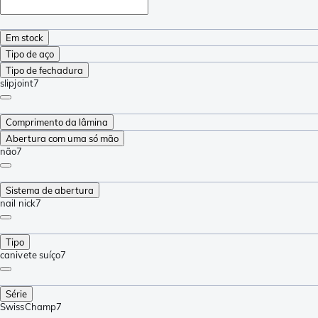
Em stock
Tipo de aço
Tipo de fechadura
slipjoint
7
Comprimento da lâmina
Abertura com uma só mão
não
7
Sistema de abertura
nail nick
7
Tipo
canivete suíço
7
Série
SwissChamp
7