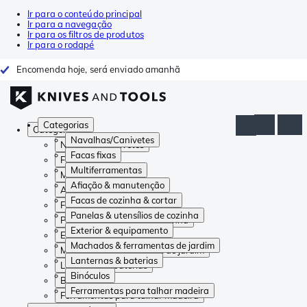
Ir para o conteúdo principal
Ir para a navegação
Ir para os filtros de produtos
Ir para o rodapé
Encomenda hoje, será enviado amanhã
Categorias
Categorias
Navalhas/Canivetes
Navalhas/Canivetes
Facas fixas
Facas fixas
Multiferramentas
Multiferramentas
Afiação & manutenção
Afiação & manutenção
Facas de cozinha & cortar
Facas de cozinha & cortar
Panelas & utensílios de cozinha
Panelas & utensílios de cozinha
Exterior & equipamento
Exterior & equipamento
Machados & ferramentas de jardim
Machados & ferramentas de jardim
Lanternas & baterias
Lanternas & baterias
Binóculos
Binóculos
Ferramentas para talhar madeira
Ferramentas para talhar madeira