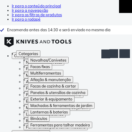
Ir para o conteúdo principal
Ir para a navegação
Ir para os filtros de produtos
Ir para o rodapé
Encomenda antes das 14:30 e será enviado no mesmo dia
Categorias
Categorias
Navalhas/Canivetes
Navalhas/Canivetes
Facas fixas
Facas fixas
Multiferramentas
Multiferramentas
Afiação & manutenção
Afiação & manutenção
Facas de cozinha & cortar
Facas de cozinha & cortar
Panelas & utensílios de cozinha
Panelas & utensílios de cozinha
Exterior & equipamento
Exterior & equipamento
Machados & ferramentas de jardim
Machados & ferramentas de jardim
Lanternas & baterias
Lanternas & baterias
Binóculos
Binóculos
Ferramentas para talhar madeira
Ferramentas para talhar madeira