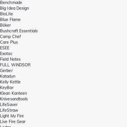
Benchmade
Big Idea Design
BioLite
Blue Flame
Böker
Bushcraft Essentials
Camp Chef
Care Plus
ESEE
Exotac
Field Notes
FULL WiNDSOR
Gerber
Katadyn
Kelly Kettle
KeyBar
Klean Kanteen
Knivesandtools
LifeSaver
LifeStraw
Light My Fire
Live Fire Gear