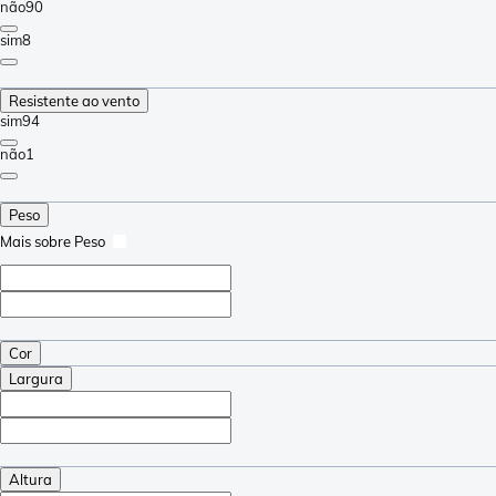
não
90
sim
8
Resistente ao vento
sim
94
não
1
Peso
Mais sobre Peso
Cor
Largura
Altura