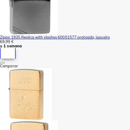
Zippo 1935 Replica with slashes 60001577 prateado, isqueiro
69,99 €
± 1 semana
Comparar