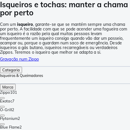
Isqueiros e tochas: manter a chama
por perto
Com um
isqueiro
, garante-se que se mantém sempre uma chama
por perto. A facilidade com que se pode acender uma fogueira com
um isqueiro é a razão pela qual muitas pessoas levam
frequentemente um isqueiro consigo quando vão dar um passeio,
acampar ou, porque o guardam num saco de emergência. Desde
isqueiros a gás butano, isqueiros recarregáveis ou verdadeiros
Zippos. Teremos o isqueiro que melhor se adapta a si.
Gravação num Zippo
Categoria
Isqueiros & Queimadores
Marca
Zippo
101
Exotac
7
O-Grill
2
Flytanium
2
Blue Flame
2