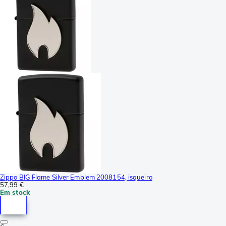
Zippo BIG Flame Silver Emblem 2008154, isqueiro
57,99 €
Em stock