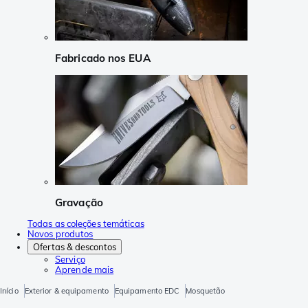
Fabricado nos EUA
Gravação
Todas as coleções temáticas
Novos produtos
Ofertas & descontos
Serviço
Aprende mais
Início
Exterior & equipamento
Equipamento EDC
Mosquetão