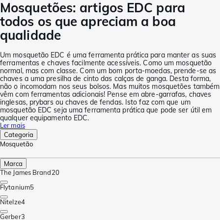
Mosquetões: artigos EDC para
todos os que apreciam a boa
qualidade
Um mosquetão EDC é uma ferramenta prática para manter as suas
ferramentas e chaves facilmente acessíveis. Como um mosquetão
normal, mas com classe. Com um bom porta-moedas, prende-se as
chaves a uma presilha de cinto das calças de ganga. Desta forma,
não o incomodam nos seus bolsos. Mas muitos mosquetões também
vêm com ferramentas adicionais! Pense em abre-garrafas, chaves
inglesas, prybars ou chaves de fendas. Isto faz com que um
mosquetão EDC seja uma ferramenta prática que pode ser útil em
qualquer equipamento EDC.
Ler mais
Categoria
Mosquetão
Marca
The James Brand
20
Flytanium
5
NiteIze
4
Gerber
3