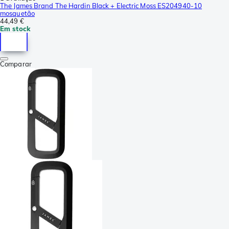
The James Brand The Hardin Black + Electric Moss ES204940-10
mosquetão
44,49 €
Em stock
Comparar