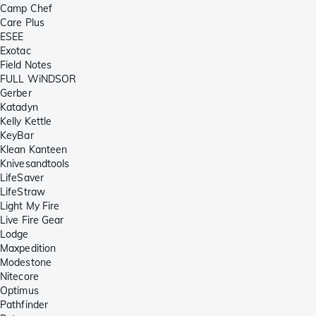
Camp Chef
Care Plus
ESEE
Exotac
Field Notes
FULL WiNDSOR
Gerber
Katadyn
Kelly Kettle
KeyBar
Klean Kanteen
Knivesandtools
LifeSaver
LifeStraw
Light My Fire
Live Fire Gear
Lodge
Maxpedition
Modestone
Nitecore
Optimus
Pathfinder