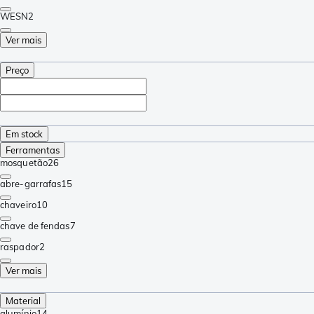
WESN
2
Ver mais
Preço
Em stock
Ferramentas
mosquetão
26
abre-garrafas
15
chaveiro
10
chave de fendas
7
raspador
2
Ver mais
Material
alumínio
14