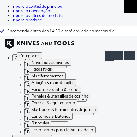
Ir para o conteúdo principal
Ir para a navegação
Ir para os filtros de produtos
Ir para o rodapé
Encomenda antes das 14:30 e será enviado no mesmo dia
Categorias
Categorias
Navalhas/Canivetes
Navalhas/Canivetes
Facas fixas
Facas fixas
Multiferramentas
Multiferramentas
Afiação & manutenção
Afiação & manutenção
Facas de cozinha & cortar
Facas de cozinha & cortar
Panelas & utensílios de cozinha
Panelas & utensílios de cozinha
Exterior & equipamento
Exterior & equipamento
Machados & ferramentas de jardim
Machados & ferramentas de jardim
Lanternas & baterias
Lanternas & baterias
Binóculos
Binóculos
Ferramentas para talhar madeira
Ferramentas para talhar madeira