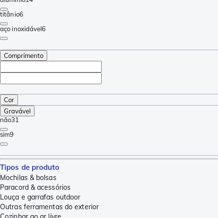
titânio
6
aço inoxidável
6
Comprimento
Cor
Gravável
não
31
sim
9
Tipos de produto
Mochilas & bolsas
Paracord & acessórios
Louça e garrafas outdoor
Outras ferramentas do exterior
Cozinhar ao ar livre