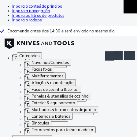
Ir para o conteúdo principal
Ir para a navegação
Ir para os filtros de produtos
Ir para o rodapé
Encomenda antes das 14:30 e será enviado no mesmo dia
Categorias
Categorias
Navalhas/Canivetes
Navalhas/Canivetes
Facas fixas
Facas fixas
Multiferramentas
Multiferramentas
Afiação & manutenção
Afiação & manutenção
Facas de cozinha & cortar
Facas de cozinha & cortar
Panelas & utensílios de cozinha
Panelas & utensílios de cozinha
Exterior & equipamento
Exterior & equipamento
Machados & ferramentas de jardim
Machados & ferramentas de jardim
Lanternas & baterias
Lanternas & baterias
Binóculos
Binóculos
Ferramentas para talhar madeira
Ferramentas para talhar madeira