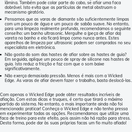
lâmina. Também pode colar parte do cabo, se afiar uma faca
dobrável. Isto evita que as partículas de metal obstruam o
mecanismo giratório.
Pensamos que as varas de diamante são suficientemente limpas
com um pouco de água e um pouco de sabão suave. No entanto,
para uma limpeza realmente profunda, recomendamos o seguinte
conselho: um banho ultrasonic. Mergulhe a (peça de afiar da)
vareta no banho e ela ficará limpa como nunca antes. Estes
aparelhos de limpeza por ultrasonic podem ser comprados no seu
especialista em eletrónica.
Não gosta do som das hastes de afiar sobre as hastes de guia?
Em seguida, aplique um pouco de spray de silicone nas hastes de
guia. Isto reduz a fricção e faz com que o som baixe
significativamente.
Não exerça demasiada pressão. Menos é mais com a Wicked
Edge. As varas de afiar devem fazer o trabalho, basta deslocá-las.
Com apenas o Wicked Edge pode obter resultados incríveis de
afiação. Com estas dicas e truques, é certo que tirará o máximo
partido do sistema. No entanto, o mais importante ainda não foi
mencionado: praticar! Conheça o Wicked Edge e não tenha pressa
em experimentar todas as opções. Recomendamos que utilize uma
faca de treino para este efeito, pois assim não há razão para stress.
Desta forma, pode dar às suas próprias facas um fio muito afiado!