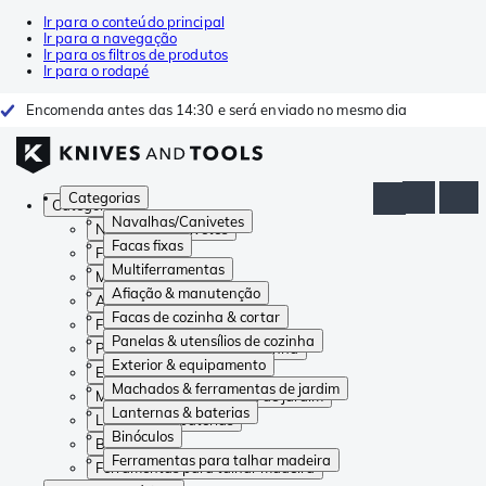
Ir para o conteúdo principal
Ir para a navegação
Ir para os filtros de produtos
Ir para o rodapé
Encomenda antes das 14:30 e será enviado no mesmo dia
Categorias
Categorias
Navalhas/Canivetes
Navalhas/Canivetes
Facas fixas
Facas fixas
Multiferramentas
Multiferramentas
Afiação & manutenção
Afiação & manutenção
Facas de cozinha & cortar
Facas de cozinha & cortar
Panelas & utensílios de cozinha
Panelas & utensílios de cozinha
Exterior & equipamento
Exterior & equipamento
Machados & ferramentas de jardim
Machados & ferramentas de jardim
Lanternas & baterias
Lanternas & baterias
Binóculos
Binóculos
Ferramentas para talhar madeira
Ferramentas para talhar madeira