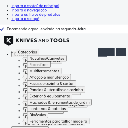
Ir para o conteúdo principal
Ir para a navegação
Ir para os filtros de produtos
Ir para o rodapé
Encomenda agora, enviado na segunda-feira
Categorias
Categorias
Navalhas/Canivetes
Navalhas/Canivetes
Facas fixas
Facas fixas
Multiferramentas
Multiferramentas
Afiação & manutenção
Afiação & manutenção
Facas de cozinha & cortar
Facas de cozinha & cortar
Panelas & utensílios de cozinha
Panelas & utensílios de cozinha
Exterior & equipamento
Exterior & equipamento
Machados & ferramentas de jardim
Machados & ferramentas de jardim
Lanternas & baterias
Lanternas & baterias
Binóculos
Binóculos
Ferramentas para talhar madeira
Ferramentas para talhar madeira