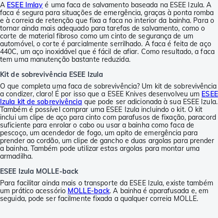
A
ESEE Imlay
é uma faca de salvamento baseada na ESEE Izula. A
faca é segura para situações de emergência, graças à ponta romba
e à correia de retenção que fixa a faca no interior da bainha. Para o
tornar ainda mais adequado para tarefas de salvamento, como o
corte de material fibroso como um cinto de segurança de um
automóvel, o corte é parcialmente serrilhado. A faca é feita de aço
440C, um aço inoxidável que é fácil de afiar. Como resultado, a faca
tem uma manutenção bastante reduzida.
Kit de sobrevivência ESEE Izula
O que completa uma faca de sobrevivência? Um kit de sobrevivência
a condizer, claro! É por isso que a ESEE Knives desenvolveu um
ESEE
Izula kit de sobrevivência
que pode ser adicionada à sua ESEE Izula.
Também é possível comprar uma ESEE Izula incluindo o kit. O kit
inclui um clipe de aço para cinto com parafusos de fixação, paracord
suficiente para enrolar o cabo ou usar a bainha como faca de
pescoço, um acendedor de fogo, um apito de emergência para
prender ao cordão, um clipe de gancho e duas argolas para prender
a bainha. Também pode utilizar estas argolas para montar uma
armadilha.
ESEE Izula MOLLE-back
Para facilitar ainda mais o transporte da ESEE Izula, existe também
um prático acessório
MOLLE-back
. A bainha é aparafusada e, em
seguida, pode ser facilmente fixada a qualquer correia MOLLE.