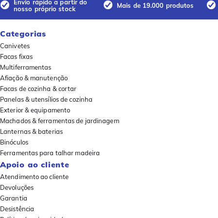
Envio rápido a partir do
Mais de 19.000 produtos
nosso próprio stock
Categorias
Canivetes
Facas fixas
Multiferramentas
Afiação & manutenção
Facas de cozinha & cortar
Panelas & utensílios de cozinha
Exterior & equipamento
Machados & ferramentas de jardinagem
Lanternas & baterias
Binóculos
Ferramentas para talhar madeira
Apoio ao cliente
Atendimento ao cliente
Devoluções
Garantia
Desistência