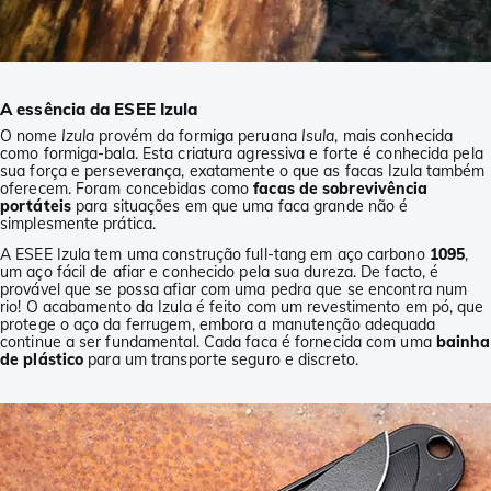
A essência da ESEE Izula
O nome
Izula
provém da formiga peruana
Isula
, mais conhecida
como formiga-bala. Esta criatura agressiva e forte é conhecida pela
sua força e perseverança, exatamente o que as facas Izula também
oferecem. Foram concebidas como
facas de sobrevivência
portáteis
para situações em que uma faca grande não é
simplesmente prática.
A ESEE Izula tem uma construção full-tang em aço carbono
1095
,
um aço fácil de afiar e conhecido pela sua dureza. De facto, é
provável que se possa afiar com uma pedra que se encontra num
rio! O acabamento da Izula é feito com um revestimento em pó, que
protege o aço da ferrugem, embora a manutenção adequada
continue a ser fundamental. Cada faca é fornecida com uma
bainha
de plástico
para um transporte seguro e discreto.