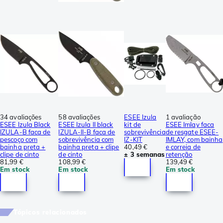
34 avaliações
58 avaliações
ESEE Izula
1 avaliação
ESEE Izula Black
ESEE Izula II black
kit de
ESEE Imlay faca
IZULA-B faca de
IZULA-II-B faca de
sobrevivência
de resgate ESEE-
pescoço com
sobrevivência com
IZ-KIT
IMLAY, com bainha
bainha preta +
bainha preta + clipe
40,49 €
e correia de
clipe de cinto
de cinto
± 3 semanas
retenção
81,99 €
108,99 €
139,49 €
Em stock
Em stock
Em stock
Tópicos relacionados