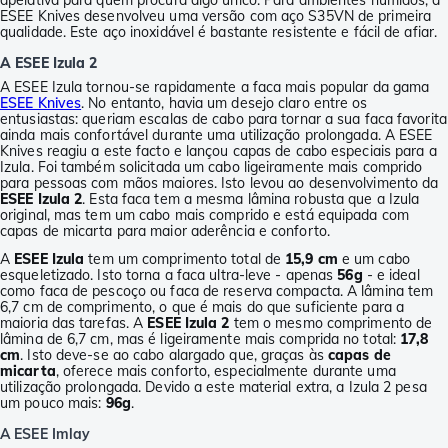
apelativa para quem procura algo único. Para ambientes húmidos, a
ESEE Knives desenvolveu uma versão com aço S35VN de primeira
qualidade. Este aço inoxidável é bastante resistente e fácil de afiar.
A ESEE Izula 2
A ESEE Izula tornou-se rapidamente a faca mais popular da gama
ESEE Knives
. No entanto, havia um desejo claro entre os
entusiastas: queriam escalas de cabo para tornar a sua faca favorita
ainda mais confortável durante uma utilização prolongada. A ESEE
Knives reagiu a este facto e lançou capas de cabo especiais para a
Izula. Foi também solicitada um cabo ligeiramente mais comprido
para pessoas com mãos maiores. Isto levou ao desenvolvimento da
ESEE Izula 2
. Esta faca tem a mesma lâmina robusta que a Izula
original, mas tem um cabo mais comprido e está equipada com
capas de micarta para maior aderência e conforto.
A
ESEE Izula
tem um comprimento total de
15,9 cm
e um cabo
esqueletizado. Isto torna a faca ultra-leve - apenas
56g
- e ideal
como faca de pescoço ou faca de reserva compacta. A lâmina tem
6,7 cm de comprimento, o que é mais do que suficiente para a
maioria das tarefas. A
ESEE Izula 2
tem o mesmo comprimento de
lâmina de 6,7 cm, mas é ligeiramente mais comprida no total:
17,8
cm
. Isto deve-se ao cabo alargado que, graças às
capas de
micarta
, oferece mais conforto, especialmente durante uma
utilização prolongada. Devido a este material extra, a Izula 2 pesa
um pouco mais:
96g
.
A ESEE Imlay