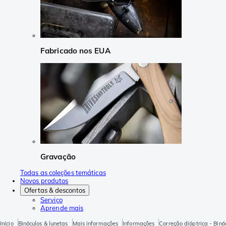
Fabricado nos EUA
Gravação
Todas as coleções temáticas
Novos produtos
Ofertas & descontos
Serviço
Aprende mais
Início
Binóculos & lunetas
Mais informações
Informações
Correção dióptrica - Binó