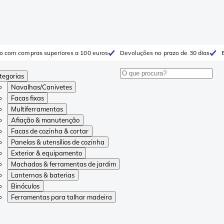
to com compras superiores a 100 euros
Devoluções no prazo de 30 dias
tegorias
Navalhas/Canivetes
Facas fixas
Multiferramentas
Afiação & manutenção
Facas de cozinha & cortar
Panelas & utensílios de cozinha
Exterior & equipamento
Machados & ferramentas de jardim
Lanternas & baterias
Binóculos
Ferramentas para talhar madeira