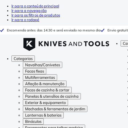
Ir para o conteúdo principal
Ir para a navegação
Ir para os filtros de produtos
Ir para o rodapé
Encomenda antes das 14:30 e será enviado no mesmo dia
Envio gratui
Ca
Categorias
Navalhas/Canivetes
Facas fixas
Multiferramentas
Afiação & manutenção
Facas de cozinha & cortar
Panelas & utensílios de cozinha
Exterior & equipamento
Machados & ferramentas de jardim
Lanternas & baterias
Binóculos
Ferramentas para talhar madeira