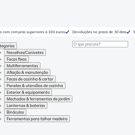
to com compras superiores a 100 euros
Devoluções no prazo de 30 dias
tegorias
Navalhas/Canivetes
Facas fixas
Multiferramentas
Afiação & manutenção
Facas de cozinha & cortar
Panelas & utensílios de cozinha
Exterior & equipamento
Machados & ferramentas de jardim
Lanternas & baterias
Binóculos
Ferramentas para talhar madeira