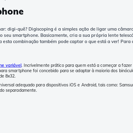
phone
r: digi-quê? Digiscoping é a simples ação de ligar uma câmara
o seu smartphone. Basicamente, cria a sua própria lente telesc
 a esta combinação também pode captar o que está a ver! Para 
ne variável
. Incrivelmente prático para quem está a começar a fazer
para smartphone foi concebido para se adaptar à maioria dos binócu
de 8x32.
iversal adequado para dispositivos iOS e Android, tais como: Samsu
dido separadamente.