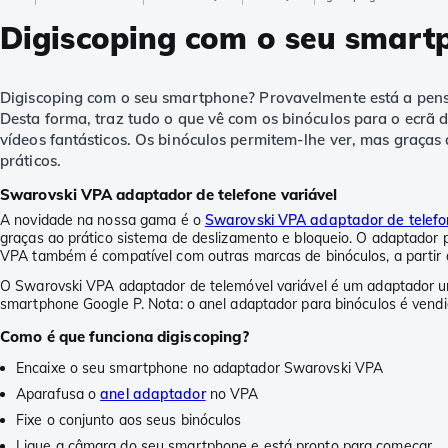
Digiscoping com o seu smart
Digiscoping com o seu smartphone? Provavelmente está a pensa
Desta forma, traz tudo o que vê com os binóculos para o ecrã d
vídeos fantásticos. Os binóculos permitem-lhe ver, mas graças
práticos.
Swarovski VPA adaptador de telefone variável
A novidade na nossa gama é o
Swarovski VPA adaptador de telefo
graças ao prático sistema de deslizamento e bloqueio. O adaptador 
VPA também é compatível com outras marcas de binóculos, a partir 
O Swarovski VPA adaptador de telemóvel variável é um adaptador un
smartphone Google P. Nota: o anel adaptador para binóculos é ven
Como é que funciona digiscoping?
Encaixe o seu smartphone no adaptador Swarovski VPA
Aparafusa o
anel adaptador
no VPA
Fixe o conjunto aos seus binóculos
Ligue a câmara do seu smartphone e está pronto para começar