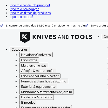
Ir para o conteúdo principal
Ir para a navegação
Ir para os filtros de produtos
Ir para o rodapé
Encomenda antes das 14:30 e será enviado no mesmo dia
Envio gratui
Ca
Categorias
Navalhas/Canivetes
Facas fixas
Multiferramentas
Afiação & manutenção
Facas de cozinha & cortar
Panelas & utensílios de cozinha
Exterior & equipamento
Machados & ferramentas de jardim
Lanternas & baterias
Binóculos
Ferramentas para talhar madeira