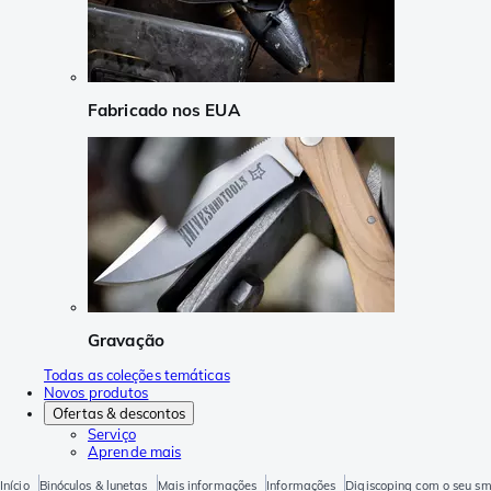
Fabricado nos EUA
Gravação
Todas as coleções temáticas
Novos produtos
Ofertas & descontos
Serviço
Aprende mais
Início
Binóculos & lunetas
Mais informações
Informações
Digiscoping com o seu s