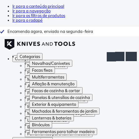
Ir para o conteúdo principal
Ir para a navegação
Ir para os filtros de produtos
Ir para o rodapé
Encomenda agora, enviado na segunda-feira
Categorias
Categorias
Navalhas/Canivetes
Navalhas/Canivetes
Facas fixas
Facas fixas
Multiferramentas
Multiferramentas
Afiação & manutenção
Afiação & manutenção
Facas de cozinha & cortar
Facas de cozinha & cortar
Panelas & utensílios de cozinha
Panelas & utensílios de cozinha
Exterior & equipamento
Exterior & equipamento
Machados & ferramentas de jardim
Machados & ferramentas de jardim
Lanternas & baterias
Lanternas & baterias
Binóculos
Binóculos
Ferramentas para talhar madeira
Ferramentas para talhar madeira