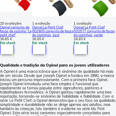
20 avaliações
1 avaliação
1 avaliação
Opinel conjunto de
Opinel Le Petit Chef
Opinel Le Petit Chef
facas de cozinha 'Le
002605 conjunto de facas
002577 conjunto de facas
petit chef'
de cozinhas, azul
de cozinhas, verde
36,65 €
36,65 €
36,65 €
Em stock
Em stock
Em stock
Qualidade e tradição da Opinel para os jovens utilizadores
A Opinel é uma marca icónica que é sinónimo de qualidade há mais
de um século. Desde que Joseph Opinel a fundou em 1890, a marca
iniciou um percurso impressionante. Com a primeira faca Opinel,
Joseph Opinel introduziu uma faca simples e funcional que
rapidamente se tornou popular entre agricultores, pastores e
trabalhadores ferroviários. A Opinel ganhou rapidamente uma boa
reputação, tornando-se sinónimo de habilidade e fiabilidade. Com a
série Le Petit Chef, a Opinel demonstra que o seu foco na qualidade,
simplicidade e durabilidade não se dirige apenas aos adultos, mas
também às crianças. Isto também é evidente na série My First
Opinel. Esta série inclui canivetes especialmente concebidos para