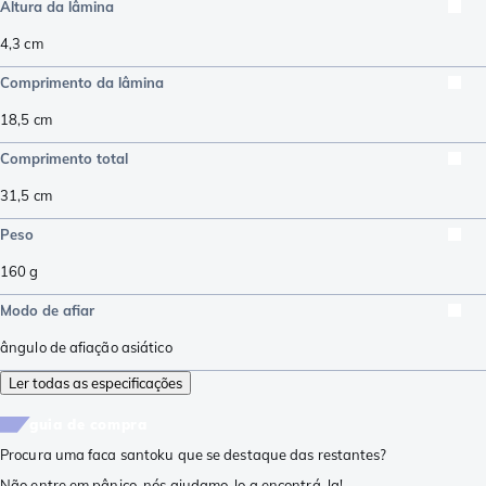
Altura da lâmina
4,3
cm
Comprimento da lâmina
18,5
cm
Comprimento total
31,5
cm
Peso
160
g
Modo de afiar
ângulo de afiação asiático
Ler todas as especificações
guia de compra
Procura uma faca santoku que se destaque das restantes?
Não entre em pânico, nós ajudamo-lo a encontrá-la!