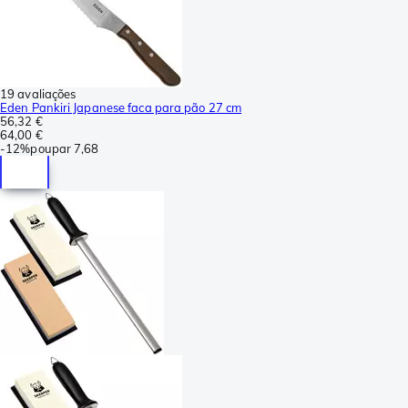
19 avaliações
Eden Pankiri Japanese faca para pão 27 cm
56,32 €
64,00 €
-
12%
poupar
7,68