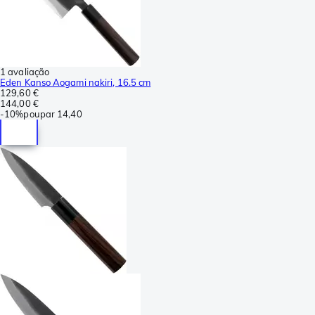
1 avaliação
Eden Kanso Aogami nakiri, 16.5 cm
129,60 €
144,00 €
-
10%
poupar
14,40