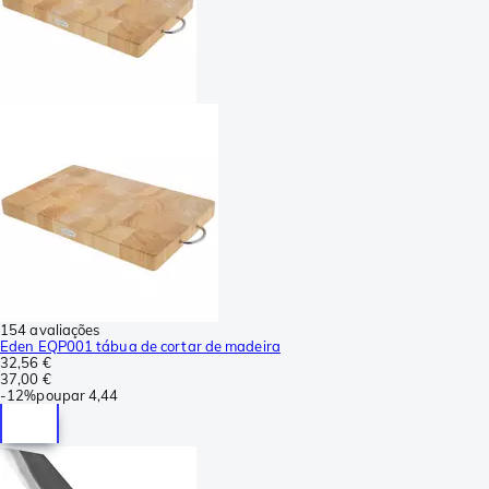
154 avaliações
Eden EQP001 tábua de cortar de madeira
32,56 €
37,00 €
-
12%
poupar
4,44