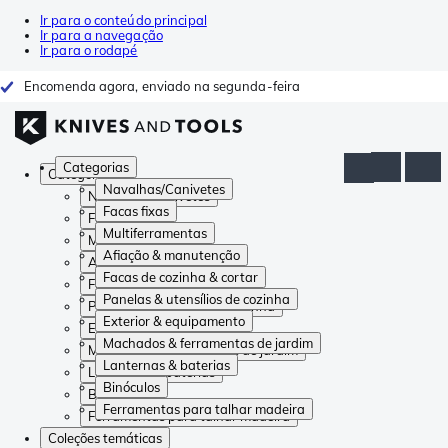
Ir para o conteúdo principal
Ir para a navegação
Ir para o rodapé
Encomenda agora, enviado na segunda-feira
Categorias
Categorias
Navalhas/Canivetes
Navalhas/Canivetes
Facas fixas
Facas fixas
Multiferramentas
Multiferramentas
Afiação & manutenção
Afiação & manutenção
Facas de cozinha & cortar
Facas de cozinha & cortar
Panelas & utensílios de cozinha
Panelas & utensílios de cozinha
Exterior & equipamento
Exterior & equipamento
Machados & ferramentas de jardim
Machados & ferramentas de jardim
Lanternas & baterias
Lanternas & baterias
Binóculos
Binóculos
Ferramentas para talhar madeira
Ferramentas para talhar madeira
Coleções temáticas