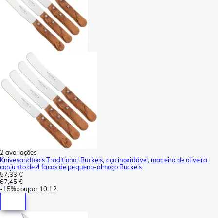
2 avaliações
Knivesandtools Traditional Buckels, aço inoxidável, madeira de oliveira,
conjunto de 4 facas de pequeno-almoço Buckels
57,33 €
67,45 €
-
15%
poupar
10,12