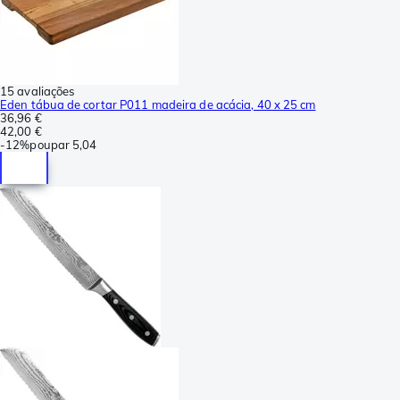
15 avaliações
Eden tábua de cortar P011 madeira de acácia, 40 x 25 cm
36,96 €
42,00 €
-
12%
poupar
5,04