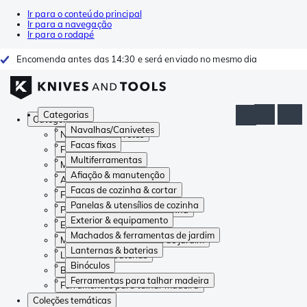
Ir para o conteúdo principal
Ir para a navegação
Ir para o rodapé
Encomenda antes das 14:30 e será enviado no mesmo dia
Categorias
Categorias
Navalhas/Canivetes
Navalhas/Canivetes
Facas fixas
Facas fixas
Multiferramentas
Multiferramentas
Afiação & manutenção
Afiação & manutenção
Facas de cozinha & cortar
Facas de cozinha & cortar
Panelas & utensílios de cozinha
Panelas & utensílios de cozinha
Exterior & equipamento
Exterior & equipamento
Machados & ferramentas de jardim
Machados & ferramentas de jardim
Lanternas & baterias
Lanternas & baterias
Binóculos
Binóculos
Ferramentas para talhar madeira
Ferramentas para talhar madeira
Coleções temáticas