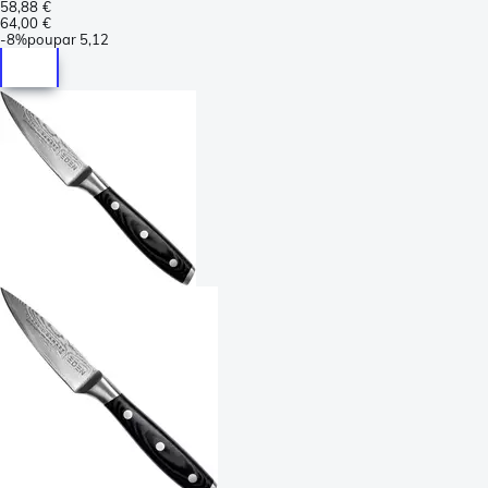
58,88 €
64,00 €
-
8%
poupar
5,12