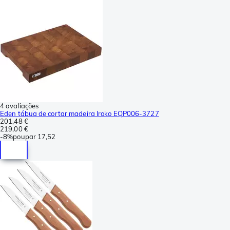
4 avaliações
Eden tábua de cortar madeira Iroko EQP006-3727
201,48 €
219,00 €
-
8%
poupar
17,52