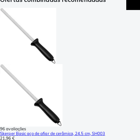
96 avaliações
Skerper Basic aço de afiar de cerâmica, 24.5 cm, SH003
21,96 €