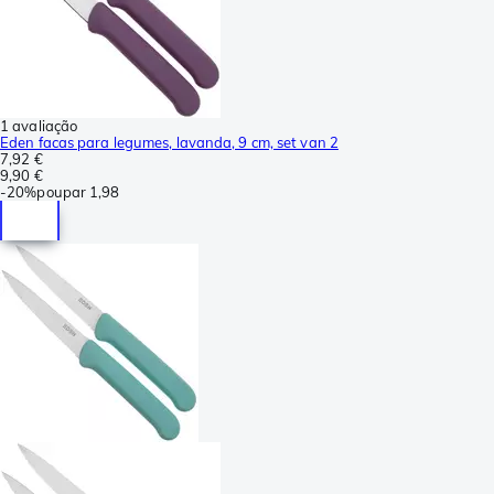
1 avaliação
Eden facas para legumes, lavanda, 9 cm, set van 2
7,92 €
9,90 €
-
20%
poupar
1,98