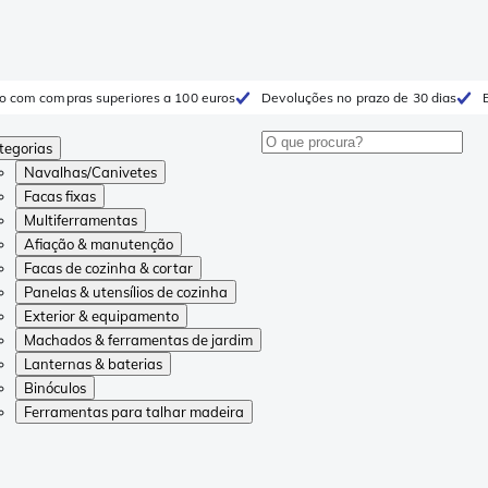
to com compras superiores a 100 euros
Devoluções no prazo de 30 dias
tegorias
Navalhas/Canivetes
Facas fixas
Multiferramentas
Afiação & manutenção
Facas de cozinha & cortar
Panelas & utensílios de cozinha
Exterior & equipamento
Machados & ferramentas de jardim
Lanternas & baterias
Binóculos
Ferramentas para talhar madeira