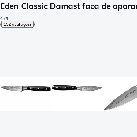
Eden Classic Damast faca de apara
4.7/5
(
152 avaliações
)