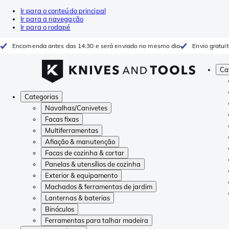
Ir para o conteúdo principal
Ir para a navegação
Ir para o rodapé
Encomenda antes das 14:30 e será enviado no mesmo dia
Envio gratui
Ca
Categorias
Navalhas/Canivetes
Facas fixas
Multiferramentas
Afiação & manutenção
Facas de cozinha & cortar
Panelas & utensílios de cozinha
Exterior & equipamento
Machados & ferramentas de jardim
Lanternas & baterias
Binóculos
Ferramentas para talhar madeira