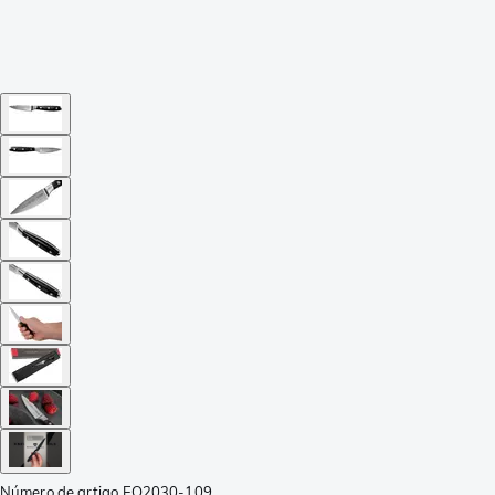
Número de artigo
EQ2030-109