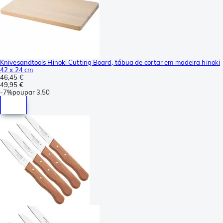
Knivesandtools Hinoki Cutting Board, tábua de cortar em madeira hinoki
42 x 24 cm
46,45 €
49,95 €
-
7%
poupar
3,50