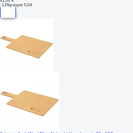
42,00 €
-
12%
poupar
5,04