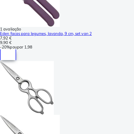
1 avaliação
Eden facas para legumes, lavanda, 9 cm, set van 2
7,92 €
9,90 €
-
20%
poupar
1,98