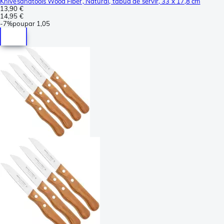
Knivesandtools Wood Fiber, Natural, tábua de servir, 33 x 17,8 cm
13,90 €
14,95 €
-
7%
poupar
1,05