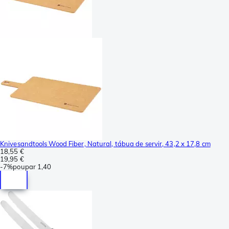
Knivesandtools Wood Fiber, Natural, tábua de servir, 43,2 x 17,8 cm
18,55 €
19,95 €
-
7%
poupar
1,40