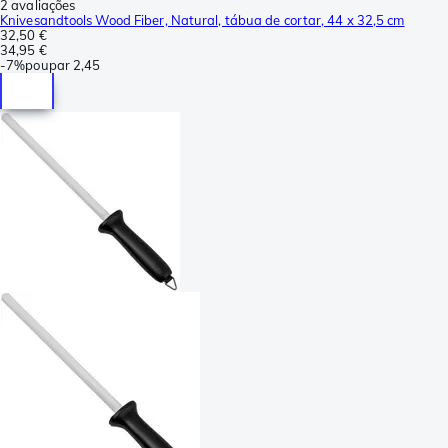
2 avaliações
Knivesandtools Wood Fiber, Natural, tábua de cortar, 44 x 32,5 cm
32,50 €
34,95 €
-
7%
poupar
2,45