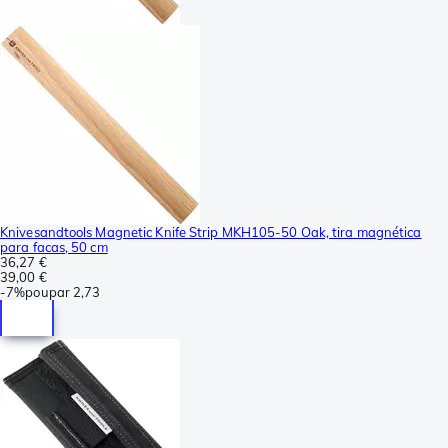
Knivesandtools Magnetic Knife Strip MKH105-50 Oak, tira magnética
para facas, 50 cm
36,27 €
39,00 €
-
7%
poupar
2,73