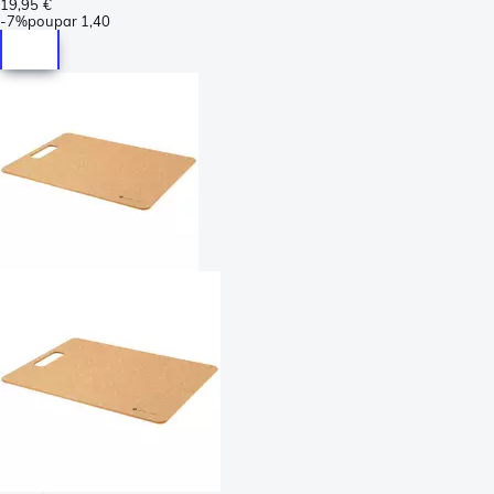
19,95 €
-
7%
poupar
1,40