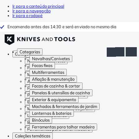
Ir para o conteúdo principal
Ir para a navegação
Ir para o rodapé
Encomenda antes das 14:30 e será enviado no mesmo dia
Categorias
Categorias
Navalhas/Canivetes
Navalhas/Canivetes
Facas fixas
Facas fixas
Multiferramentas
Multiferramentas
Afiação & manutenção
Afiação & manutenção
Facas de cozinha & cortar
Facas de cozinha & cortar
Panelas & utensílios de cozinha
Panelas & utensílios de cozinha
Exterior & equipamento
Exterior & equipamento
Machados & ferramentas de jardim
Machados & ferramentas de jardim
Lanternas & baterias
Lanternas & baterias
Binóculos
Binóculos
Ferramentas para talhar madeira
Ferramentas para talhar madeira
Coleções temáticas