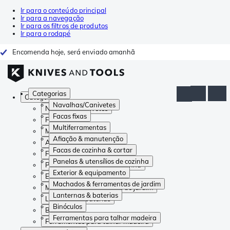
Ir para o conteúdo principal
Ir para a navegação
Ir para os filtros de produtos
Ir para o rodapé
Encomenda hoje, será enviado amanhã
Categorias
Categorias
Navalhas/Canivetes
Navalhas/Canivetes
Facas fixas
Facas fixas
Multiferramentas
Multiferramentas
Afiação & manutenção
Afiação & manutenção
Facas de cozinha & cortar
Facas de cozinha & cortar
Panelas & utensílios de cozinha
Panelas & utensílios de cozinha
Exterior & equipamento
Exterior & equipamento
Machados & ferramentas de jardim
Machados & ferramentas de jardim
Lanternas & baterias
Lanternas & baterias
Binóculos
Binóculos
Ferramentas para talhar madeira
Ferramentas para talhar madeira