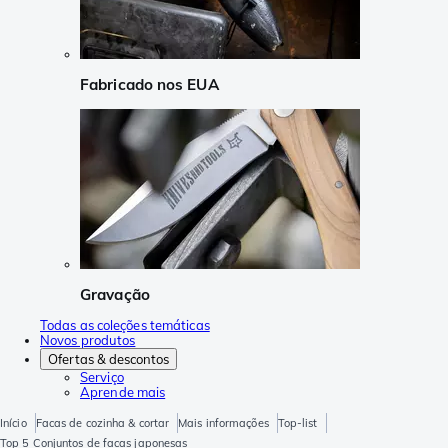
Fabricado nos EUA
Gravação
Todas as coleções temáticas
Novos produtos
Ofertas & descontos
Serviço
Aprende mais
Início
Facas de cozinha & cortar
Mais informações
Top-list
Top 5 Conjuntos de facas japonesas