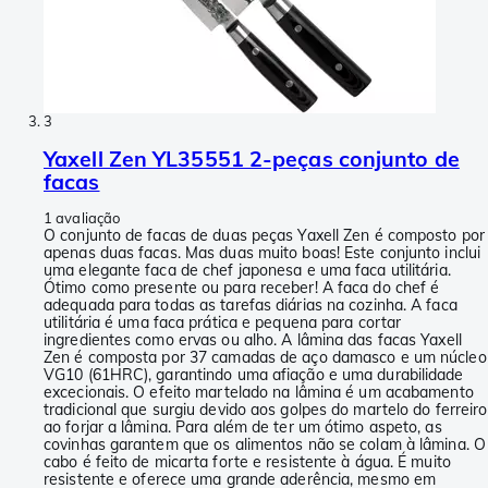
3
Yaxell Zen YL35551 2-peças conjunto de
facas
1 avaliação
O conjunto de facas de duas peças Yaxell Zen é composto por
apenas duas facas. Mas duas muito boas! Este conjunto inclui
uma elegante faca de chef japonesa e uma faca utilitária.
Ótimo como presente ou para receber! A faca do chef é
adequada para todas as tarefas diárias na cozinha. A faca
utilitária é uma faca prática e pequena para cortar
ingredientes como ervas ou alho. A lâmina das facas Yaxell
Zen é composta por 37 camadas de aço damasco e um núcleo
VG10 (61HRC), garantindo uma afiação e uma durabilidade
excecionais. O efeito martelado na lâmina é um acabamento
tradicional que surgiu devido aos golpes do martelo do ferreiro
ao forjar a lâmina. Para além de ter um ótimo aspeto, as
covinhas garantem que os alimentos não se colam à lâmina. O
cabo é feito de micarta forte e resistente à água. É muito
resistente e oferece uma grande aderência, mesmo em