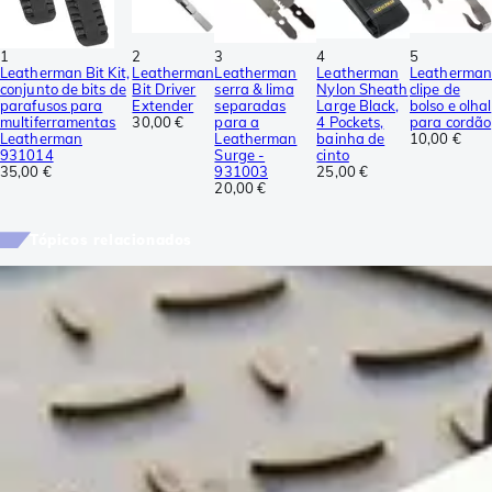
1
2
3
4
5
Leatherman Bit Kit,
Leatherman
Leatherman
Leatherman
Leatherman
conjunto de bits de
Bit Driver
serra & lima
Nylon Sheath
clipe de
parafusos para
Extender
separadas
Large Black,
bolso e olhal
multiferramentas
30,00 €
para a
4 Pockets,
para cordão
Leatherman
Leatherman
bainha de
10,00 €
931014
Surge -
cinto
35,00 €
931003
25,00 €
20,00 €
Tópicos relacionados