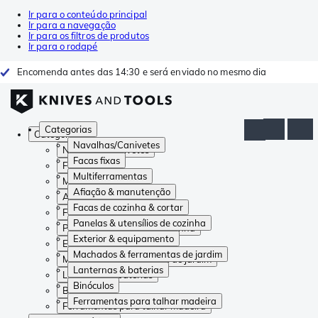
Ir para o conteúdo principal
Ir para a navegação
Ir para os filtros de produtos
Ir para o rodapé
Encomenda antes das 14:30 e será enviado no mesmo dia
Categorias
Categorias
Navalhas/Canivetes
Navalhas/Canivetes
Facas fixas
Facas fixas
Multiferramentas
Multiferramentas
Afiação & manutenção
Afiação & manutenção
Facas de cozinha & cortar
Facas de cozinha & cortar
Panelas & utensílios de cozinha
Panelas & utensílios de cozinha
Exterior & equipamento
Exterior & equipamento
Machados & ferramentas de jardim
Machados & ferramentas de jardim
Lanternas & baterias
Lanternas & baterias
Binóculos
Binóculos
Ferramentas para talhar madeira
Ferramentas para talhar madeira