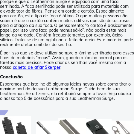
porque é que a Leatherman Surge é equipada com uma faca
serrilhada. A faca serrilhada pode ser utilizada para materiais com
elevado teor de fibras. Pense em corda e cartão. Especialmente
para cartão, este tipo de faca é ótimo. O que muitas pessoas não
sabem é que o cartão contém muitos aditivos que são desastrosos
para a afiação da sua faca. O pensamento: “o cartão é basicamente
papel, por isso uma faca pode manuseá-lo”, não podia estar mais
longe da verdade. Contém frequentemente, por exemplo, ácido
silícico. Trata-se de um aglutinante feito de areia. Este material pode
realmente afetar a nitidez do seu fio.
É por isso que se deve utilizar sempre a lâmina serrilhada para esses
tipos de materiais “maus”. Assim, guarda a lâmina normal para as
tarefas mais precisas. Pode afiar as serrilhas você mesmo com a
nossa
caneta de afiar Skerper
.
Conclusão
Esperamos que isto lhe dê algumas ideias novas sobre como tirar o
máximo partido da sua Leatherman Surge. Cuide bem da sua
Leatherman. Se o fizeres, ela retribuirá sempre o favor. Veja abaixo
o nosso top 5 de acessórios para a sua Leatherman Surge.