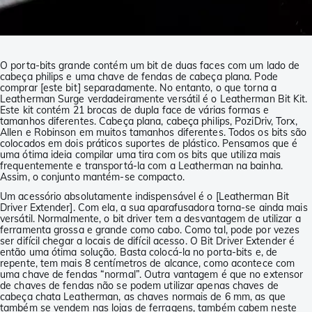
O porta-bits grande contém um bit de duas faces com um lado de
cabeça philips e uma chave de fendas de cabeça plana. Pode
comprar [este bit] separadamente. No entanto, o que torna a
Leatherman Surge verdadeiramente versátil é o Leatherman Bit Kit.
Este kit contém 21 brocas de dupla face de várias formas e
tamanhos diferentes. Cabeça plana, cabeça philips, PoziDriv, Torx,
Allen e Robinson em muitos tamanhos diferentes. Todos os bits são
colocados em dois práticos suportes de plástico. Pensamos que é
uma ótima ideia compilar uma tira com os bits que utiliza mais
frequentemente e transportá-la com a Leatherman na bainha.
Assim, o conjunto mantém-se compacto.
Um acessório absolutamente indispensável é o [Leatherman Bit
Driver Extender]. Com ela, a sua aparafusadora torna-se ainda mais
versátil. Normalmente, o bit driver tem a desvantagem de utilizar a
ferramenta grossa e grande como cabo. Como tal, pode por vezes
ser difícil chegar a locais de difícil acesso. O Bit Driver Extender é
então uma ótima solução. Basta colocá-la no porta-bits e, de
repente, tem mais 8 centímetros de alcance, como acontece com
uma chave de fendas “normal”. Outra vantagem é que no extensor
de chaves de fendas não se podem utilizar apenas chaves de
cabeça chata Leatherman, as chaves normais de 6 mm, as que
também se vendem nas lojas de ferragens, também cabem neste