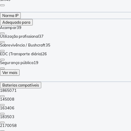
Norma IP
Adequado para
Acampar
39
Utilização profissional
37
Sobrevivência / Bushcraft
35
EDC (Transporte diário)
26
Segurança pública
19
Ver mais
Baterias compatíveis
18650
71
14500
8
16340
6
18350
3
21700
58