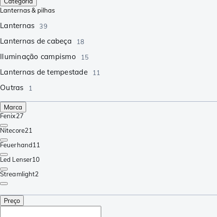
Categoria
Lanternas & pilhas
Lanternas
39
Lanternas de cabeça
18
Iluminação campismo
15
Lanternas de tempestade
11
Outras
1
Marca
Fenix
27
Nitecore
21
Feuerhand
11
Led Lenser
10
Streamlight
2
Preço