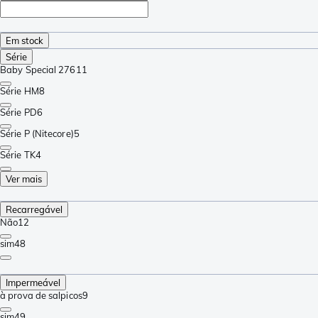
Em stock
Série
Baby Special 276
11
Série HM
8
Série PD
6
Série P (Nitecore)
5
Série TK
4
Ver mais
Recarregável
Não
12
sim
48
Impermeável
à prova de salpicos
9
sim
49