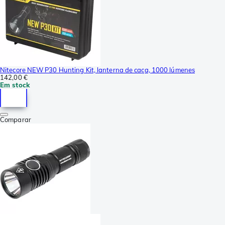
Nitecore NEW P30 Hunting Kit, lanterna de caça, 1000 lúmenes
142,00 €
Em stock
Comparar