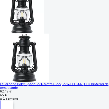
Feuerhand Baby Special 276 Matte Black, 276-LED-MZ, LED lanterna de
tempestade
62,49 €
65,49 €
± 1 semana