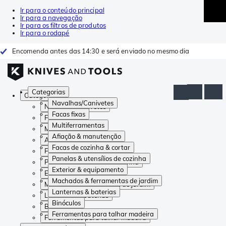
Ir para o conteúdo principal
Ir para a navegação
Ir para os filtros de produtos
Ir para o rodapé
Encomenda antes das 14:30 e será enviado no mesmo dia
Categorias
Categorias
Navalhas/Canivetes
Navalhas/Canivetes
Facas fixas
Facas fixas
Multiferramentas
Multiferramentas
Afiação & manutenção
Afiação & manutenção
Facas de cozinha & cortar
Facas de cozinha & cortar
Panelas & utensílios de cozinha
Panelas & utensílios de cozinha
Exterior & equipamento
Exterior & equipamento
Machados & ferramentas de jardim
Machados & ferramentas de jardim
Lanternas & baterias
Lanternas & baterias
Binóculos
Binóculos
Ferramentas para talhar madeira
Ferramentas para talhar madeira