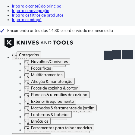
Ir para o conteúdo principal
Ir para a navegação
Ir para os filtros de produtos
Ir para o rodapé
Encomenda antes das 14:30 e será enviado no mesmo dia
Categorias
Categorias
Navalhas/Canivetes
Navalhas/Canivetes
Facas fixas
Facas fixas
Multiferramentas
Multiferramentas
Afiação & manutenção
Afiação & manutenção
Facas de cozinha & cortar
Facas de cozinha & cortar
Panelas & utensílios de cozinha
Panelas & utensílios de cozinha
Exterior & equipamento
Exterior & equipamento
Machados & ferramentas de jardim
Machados & ferramentas de jardim
Lanternas & baterias
Lanternas & baterias
Binóculos
Binóculos
Ferramentas para talhar madeira
Ferramentas para talhar madeira