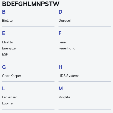
B
D
E
F
G
H
L
M
N
P
S
T
W
B
D
BioLite
Duracell
E
F
Elzetta
Fenix
Energizer
Feuerhand
ESP
G
H
Gear Keeper
HDS Systems
L
M
Ledlenser
Maglite
Lupine