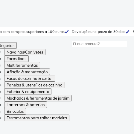
to com compras superiores a 100 euros
Devoluções no prazo de 30 dias
tegorias
Navalhas/Canivetes
Facas fixas
Multiferramentas
Afiação & manutenção
Facas de cozinha & cortar
Panelas & utensílios de cozinha
Exterior & equipamento
Machados & ferramentas de jardim
Lanternas & baterias
Binóculos
Ferramentas para talhar madeira