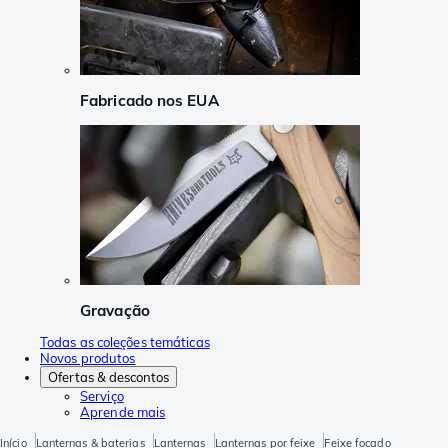
Fabricado nos EUA
Gravação
Todas as coleções temáticas
Novos produtos
Ofertas & descontos
Serviço
Aprende mais
Início
Lanternas & baterias
Lanternas
Lanternas por feixe
Feixe focado