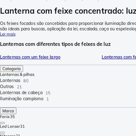
Lanterna com feixe concentrado: lu
Os feixes focados são concebidos para proporcionar iluminação direc
são ideais para buscas, aplicação da lei, escalada, caça ou espeleolog
Ler mais
Lanternas com diferentes tipos de feixes de luz
Lanternas com um feixe largo
Lanternas com f
Categoria
Lanternas & pilhas
Lanternas
80
Outras
21
Lanternas de cabeça
15
Iluminação campismo
1
Marca
Fenix
35
Led Lenser
31
Nitecore
21