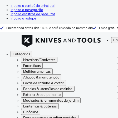
Ir para o conteúdo principal
Ir para a navegação
Ir para os filtros de produtos
Ir para o rodapé
Encomenda antes das 14:30 e será enviado no mesmo dia
Envio gratui
Ca
Categorias
Navalhas/Canivetes
Facas fixas
Multiferramentas
Afiação & manutenção
Facas de cozinha & cortar
Panelas & utensílios de cozinha
Exterior & equipamento
Machados & ferramentas de jardim
Lanternas & baterias
Binóculos
Ferramentas para talhar madeira