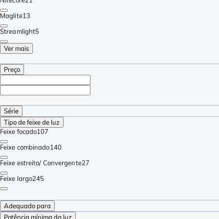
Maglite
13
Streamlight
5
Ver mais
Preço
Série
Tipo de feixe de luz
Feixe focado
107
Feixe combinado
140
Feixe estreito/ Convergente
27
Feixe largo
245
Adequado para
Potência mínima da luz