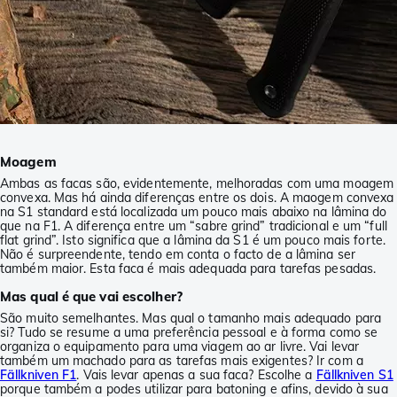
Moagem
Ambas as facas são, evidentemente, melhoradas com uma moagem
convexa. Mas há ainda diferenças entre os dois. A maogem convexa
na S1 standard está localizada um pouco mais abaixo na lâmina do
que na F1. A diferença entre um “sabre grind” tradicional e um “full
flat grind”. Isto significa que a lâmina da S1 é um pouco mais forte.
Não é surpreendente, tendo em conta o facto de a lâmina ser
também maior. Esta faca é mais adequada para tarefas pesadas.
Mas qual é que vai escolher?
São muito semelhantes. Mas qual o tamanho mais adequado para
si? Tudo se resume a uma preferência pessoal e à forma como se
organiza o equipamento para uma viagem ao ar livre. Vai levar
também um machado para as tarefas mais exigentes? Ir com a
Fällkniven F1
. Vais levar apenas a sua faca? Escolhe a
Fällkniven S1
porque também a podes utilizar para batoning e afins, devido à sua