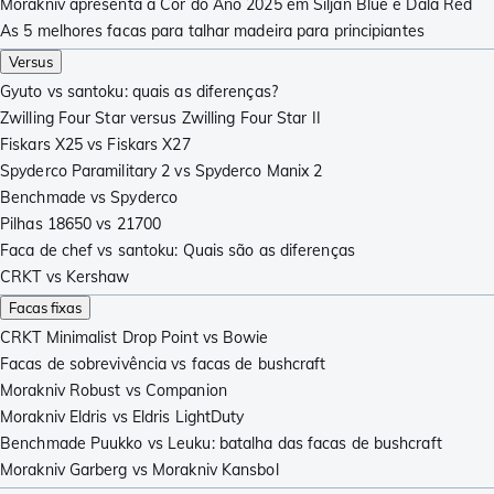
Morakniv apresenta a Cor do Ano 2025 em Siljan Blue e Dala Red
As 5 melhores facas para talhar madeira para principiantes
Versus
Gyuto vs santoku: quais as diferenças?
Zwilling Four Star versus Zwilling Four Star II
Fiskars X25 vs Fiskars X27
Spyderco Paramilitary 2 vs Spyderco Manix 2
Benchmade vs Spyderco
Pilhas 18650 vs 21700
Faca de chef vs santoku: Quais são as diferenças
CRKT vs Kershaw
Facas fixas
CRKT Minimalist Drop Point vs Bowie
Facas de sobrevivência vs facas de bushcraft
Morakniv Robust vs Companion
Morakniv Eldris vs Eldris LightDuty
Benchmade Puukko vs Leuku: batalha das facas de bushcraft
Morakniv Garberg vs Morakniv Kansbol