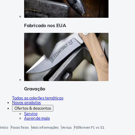
Fabricado nos EUA
Gravação
Todas as coleções temáticas
Novos produtos
Ofertas & descontos
Serviço
Aprende mais
Início
Facas fixas
Mais informações
Versus
Fällkniven F1 vs S1