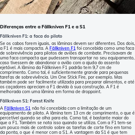
Diferenças entre a Fällkniven F1 e a S1
Fällkniven F1: a faca do piloto
Se os cabos forem iguais, as lâminas devem ser diferentes. Dos dois,
a F1 é mais compacta. A
Fällkniven F1
foi concebida como uma faca
de sobrevivência para pilotos de aviões de combate. Precisavam de
uma faca compacta que pudessem transportar no seu equipamento,
caso tivessem de abandonar o avião com a ajuda do assento
ejetável. A lâmina da Fällkniven F1 padrão tem 9,7 cm de
comprimento. Como tal, é suficientemente grande para pequenas
tarefas de sobrevivência. Um One Stick Fire, por exemplo. Mas
também pode ser facilmente utilizada para preparar alimentos, e até
os caçadores apreciam a F1 devido à sua construção. A F1 é
melhorada com uma lâmina em forma de droppoint.
Fällkniven S1: Forest Knife
A
Fällkniven S1
não foi concebida com a limitação de um
equipamento de piloto. A lâmina tem 13 cm de comprimento, o que é
percetível quando se olha para ela. Como tal, é bastante maior do
que a F1. Também se nota isso quando se utiliza. Com a F1 tem-se
um pouco mais de controlo sobre as tarefas de corte fino em torno
da ponta, o que é menor com a S1. A vantagem da S1 é que tem