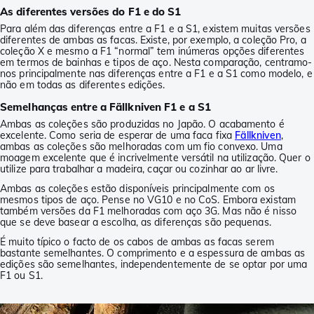
As diferentes versões do F1 e do S1
Para além das diferenças entre a F1 e a S1, existem muitas versões
diferentes de ambas as facas. Existe, por exemplo, a coleção Pro, a
coleção X e mesmo a F1 “normal” tem inúmeras opções diferentes
em termos de bainhas e tipos de aço. Nesta comparação, centramo-
nos principalmente nas diferenças entre a F1 e a S1 como modelo, e
não em todas as diferentes edições.
Semelhanças entre a Fällkniven F1 e a S1
Ambas as coleções são produzidas no Japão. O acabamento é
excelente. Como seria de esperar de uma faca fixa
Fällkniven
,
ambas as coleções são melhoradas com um fio convexo. Uma
moagem excelente que é incrivelmente versátil na utilização. Quer o
utilize para trabalhar a madeira, caçar ou cozinhar ao ar livre.
Ambas as coleções estão disponíveis principalmente com os
mesmos tipos de aço. Pense no VG10 e no CoS. Embora existam
também versões da F1 melhoradas com aço 3G. Mas não é nisso
que se deve basear a escolha, as diferenças são pequenas.
É muito típico o facto de os cabos de ambas as facas serem
bastante semelhantes. O comprimento e a espessura de ambas as
edições são semelhantes, independentemente de se optar por uma
F1 ou S1.