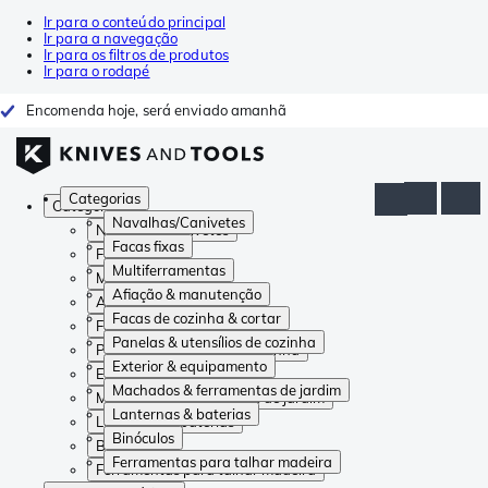
Ir para o conteúdo principal
Ir para a navegação
Ir para os filtros de produtos
Ir para o rodapé
Encomenda hoje, será enviado amanhã
Categorias
Categorias
Navalhas/Canivetes
Navalhas/Canivetes
Facas fixas
Facas fixas
Multiferramentas
Multiferramentas
Afiação & manutenção
Afiação & manutenção
Facas de cozinha & cortar
Facas de cozinha & cortar
Panelas & utensílios de cozinha
Panelas & utensílios de cozinha
Exterior & equipamento
Exterior & equipamento
Machados & ferramentas de jardim
Machados & ferramentas de jardim
Lanternas & baterias
Lanternas & baterias
Binóculos
Binóculos
Ferramentas para talhar madeira
Ferramentas para talhar madeira