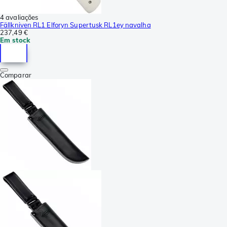
4 avaliações
Fällkniven RL1 Elforyn Supertusk RL1ey navalha
237,49 €
Em stock
Comparar