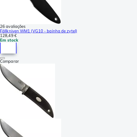
26 avaliações
Fällkniven WM1 (VG10 - bainha de zytel)
128,49 €
Em stock
Comparar