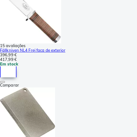
15 avaliações
Fällkniven NL4 Frej faca de exterior
396,99 €
417,99 €
Em stock
Comparar