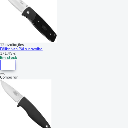
12 avaliações
Fällkniven PXLx navalha
171,49 €
Em stock
Comparar