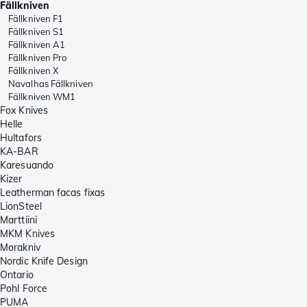
Fällkniven
Fällkniven F1
Fällkniven S1
Fällkniven A1
Fällkniven Pro
Fällkniven X
Navalhas Fällkniven
Fällkniven WM1
Fox Knives
Helle
Hultafors
KA-BAR
Karesuando
Kizer
Leatherman facas fixas
LionSteel
Marttiini
MKM Knives
Morakniv
Nordic Knife Design
Ontario
Pohl Force
PUMA