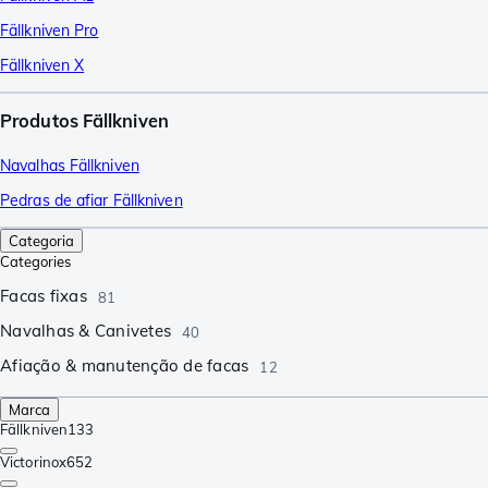
Fällkniven Pro
Fällkniven X
Produtos Fällkniven
Navalhas Fällkniven
Pedras de afiar Fällkniven
Categoria
Categories
Facas fixas
81
Navalhas & Canivetes
40
Afiação & manutenção de facas
12
Marca
Fällkniven
133
Victorinox
652