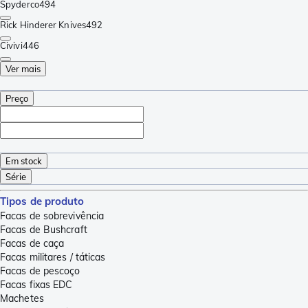
Spyderco
494
Rick Hinderer Knives
492
Civivi
446
Ver mais
Preço
Em stock
Série
Tipos de produto
Facas de sobrevivência
Facas de Bushcraft
Facas de caça
Facas militares / táticas
Facas de pescoço
Facas fixas EDC
Machetes