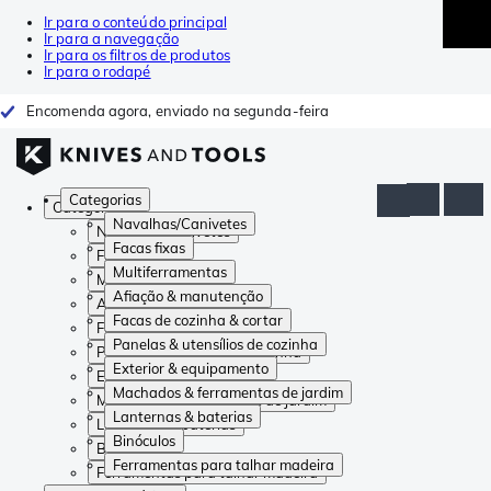
Ir para o conteúdo principal
Ir para a navegação
Ir para os filtros de produtos
Ir para o rodapé
Encomenda agora, enviado na segunda-feira
Categorias
Categorias
Navalhas/Canivetes
Navalhas/Canivetes
Facas fixas
Facas fixas
Multiferramentas
Multiferramentas
Afiação & manutenção
Afiação & manutenção
Facas de cozinha & cortar
Facas de cozinha & cortar
Panelas & utensílios de cozinha
Panelas & utensílios de cozinha
Exterior & equipamento
Exterior & equipamento
Machados & ferramentas de jardim
Machados & ferramentas de jardim
Lanternas & baterias
Lanternas & baterias
Binóculos
Binóculos
Ferramentas para talhar madeira
Ferramentas para talhar madeira