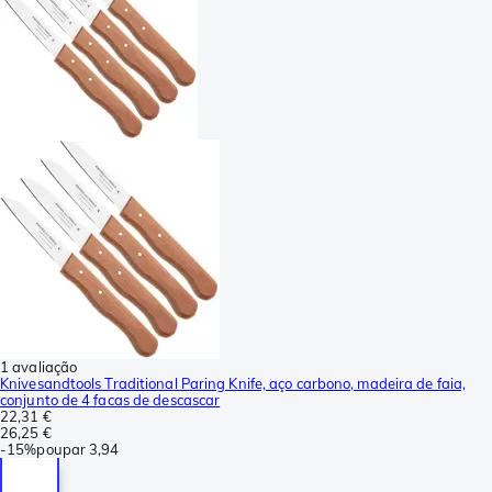
1 avaliação
Knivesandtools Traditional Paring Knife, aço carbono, madeira de faia,
conjunto de 4 facas de descascar
22,31 €
26,25 €
-
15%
poupar
3,94