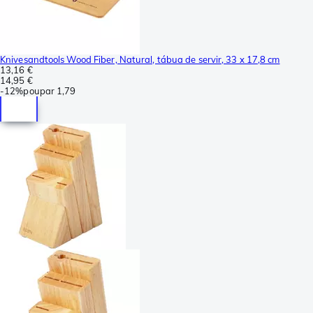
Knivesandtools Wood Fiber, Natural, tábua de servir, 33 x 17,8 cm
13,16 €
14,95 €
-
12%
poupar
1,79