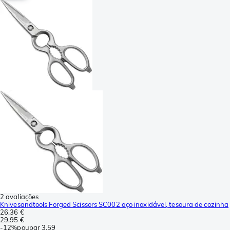
2 avaliações
Knivesandtools Forged Scissors SC002 aço inoxidável, tesoura de cozinha
26,36 €
29,95 €
-
12%
poupar
3,59