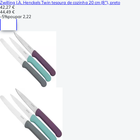
Zwilling J.A. Henckels Twin tesoura de cozinha 20 cm (8"), preto
42,27 €
44,49 €
-
5%
poupar
2,22