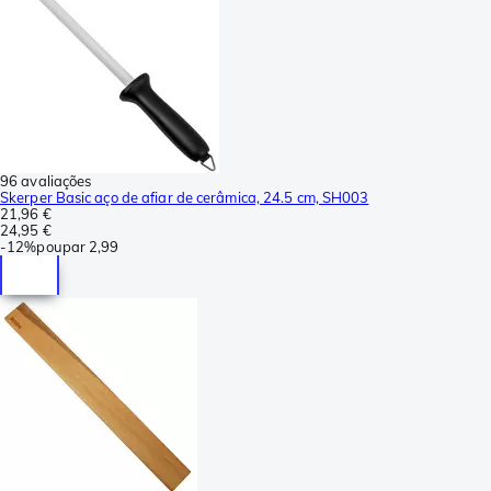
96 avaliações
Skerper Basic aço de afiar de cerâmica, 24.5 cm, SH003
21,96 €
24,95 €
-
12%
poupar
2,99