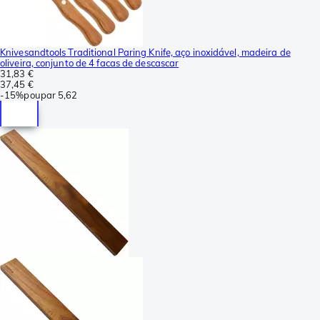
Knivesandtools Traditional Paring Knife, aço inoxidável, madeira de
oliveira, conjunto de 4 facas de descascar
31,83 €
37,45 €
-
15%
poupar
5,62