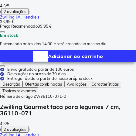
4.3/5
(
2 avaliações
)
Zwilling J.A. Henckels
33,99 €
Preço Recomendado
39,95 €
Em stock
Encomenda antes das 14:30 e será enviado no mesmo dia
Adicionar ao carrinho
Envio gratuito a partir de 100 euros
Devoluções no prazo de 30 dias
Entrega rápida a partir do nosso próprio stock
Descrição
Ofertas combinadas
Avaliações
Características
Tópicos relevantes
Número de artigo
ZW36110-071-0
Zwilling Gourmet faca para legumes 7 cm,
36110-071
4.3/5
(
2 avaliações
)
Zwilling J.A. Henckels