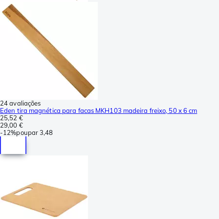
24 avaliações
Eden tira magnética para facas MKH103 madeira freixo, 50 x 6 cm
25,52 €
29,00 €
-
12%
poupar
3,48