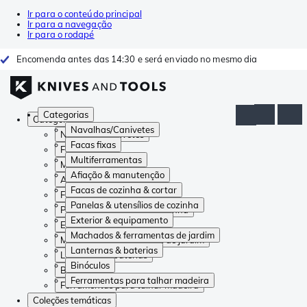
Ir para o conteúdo principal
Ir para a navegação
Ir para o rodapé
Encomenda antes das 14:30 e será enviado no mesmo dia
Categorias
Categorias
Navalhas/Canivetes
Navalhas/Canivetes
Facas fixas
Facas fixas
Multiferramentas
Multiferramentas
Afiação & manutenção
Afiação & manutenção
Facas de cozinha & cortar
Facas de cozinha & cortar
Panelas & utensílios de cozinha
Panelas & utensílios de cozinha
Exterior & equipamento
Exterior & equipamento
Machados & ferramentas de jardim
Machados & ferramentas de jardim
Lanternas & baterias
Lanternas & baterias
Binóculos
Binóculos
Ferramentas para talhar madeira
Ferramentas para talhar madeira
Coleções temáticas